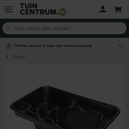
Account
Winke
Logo Tuincentrum.nl
Planten, bomen & meer met snelle bezorging
Vijvers