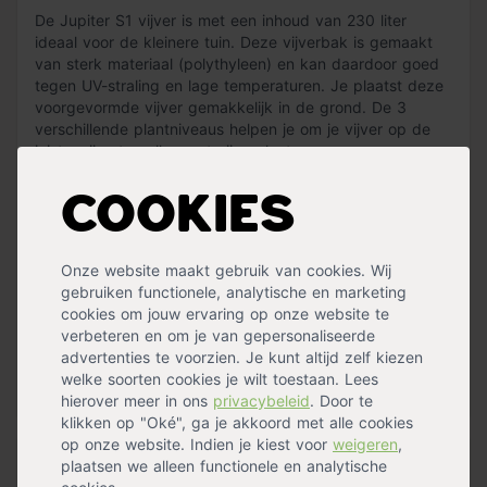
De Jupiter S1 vijver is met een inhoud van 230 liter
ideaal voor de kleinere tuin. Deze vijverbak is gemaakt
van sterk materiaal (polythyleen) en kan daardoor goed
tegen UV-straling en lage temperaturen. Je plaatst deze
voorgevormde vijver gemakkelijk in de grond. De 3
verschillende plantniveaus helpen je om je vijver op de
juiste wijze te vullen met vijverplanten.
Heeft een afmeting van 119 x 79 cm en diepte van 45
Cookies
cm.
De Jupiter S1 is van het merk Ubbink. Door hun
Onze website maakt gebruik van cookies. Wij
jarenlange ervaring ontwikkelen ze voorgevormde vijvers
gebruiken functionele, analytische en marketing
van hoge kwaliteit. Je bent daarmee verzekerd van
cookies om jouw ervaring op onze website te
duurzame kwaliteit, optimale constructie en een mooie
verbeteren en om je van gepersonaliseerde
vijver.
advertenties te voorzien. Je kunt altijd zelf kiezen
welke soorten cookies je wilt toestaan. Lees
« Lees minder
hierover meer in ons
privacybeleid
. Door te
klikken op "Oké", ga je akkoord met alle cookies
op onze website. Indien je kiest voor
weigeren
,
Specificaties
plaatsen we alleen functionele en analytische