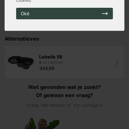
cookies.
Garatie
15 jaar
Geschikt voor
Buiten
Oké
Kleur
Zwart
Materiaal
Polyethyleen
Alternatieven
Lobelia SII
op voorraad
344,99
Niet gevonden wat je zoekt?
Of gewoon een vraag?
Vraag het Wouter of zijn collega's!