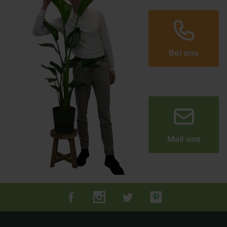
Bel ons
Mail ons
Tuincentrum.nl op Facebook
Tuincentrum.nl op Instagram
Tuincentrum.nl op Twitter
Tuincentrum.nl op Pin