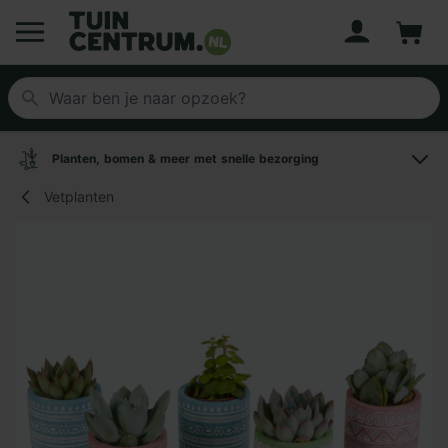
Account
Winke
Logo Tuincentrum.nl
Planten, bomen & meer met snelle bezorging
Vetplanten