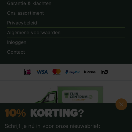
Garantie & klachten
Ons assortiment
Privacybeleid
Algemene voorwaarden
Inloggen
Contact
10%
Korting?
Schrijf je nú in voor onze nieuwsbrief:
Beoordeling:
8.9
door
3.862
klanten