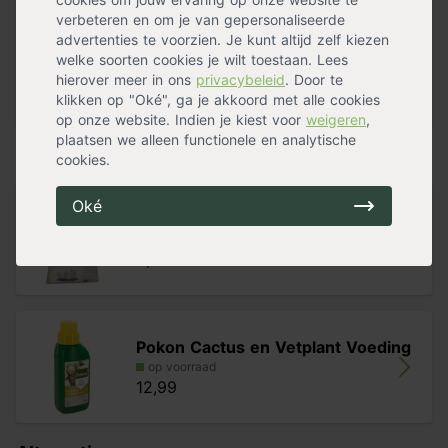
per maand water geven voldoende. Zorg ervoor dat de
verbeteren en om je van gepersonaliseerde
Diameter
5,5 cm
grond tussen de waterbeurten goed is uitgedroogd.
advertenties te voorzien. Je kunt altijd zelf kiezen
Onderhoud
Eenvoudig
Tijdens het groeiseizoen raden wij aan de vetplant
welke soorten cookies je wilt toestaan. Lees
Standplaats
Halfschaduw
,
Zon
regelmatig
Pokon Cactus en Vetplant Voeding
te geven.
hierover meer in ons
privacybeleid
. Door te
Waterbehoefte
Weinig
De vetplant staat graag op een
lichte plaats
of in de
klikken op "Oké", ga je akkoord met alle cookies
Stekels
Nee
Meer specificaties »
zon.
op onze website. Indien je kiest voor
weigeren
,
plaatsen we alleen functionele en analytische
Handig voor erbij
cookies.
Oké
Pokon Cactus Grond
op voorraad
9,99
Pokon Cactus en Vetplant Voeding
op voorraad
12,99