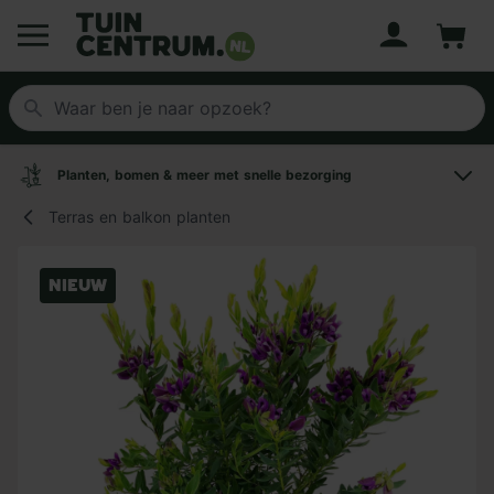
Account
Winke
Logo Tuincentrum.nl
Planten, bomen & meer met snelle bezorging
Terras en balkon planten
Nieuw