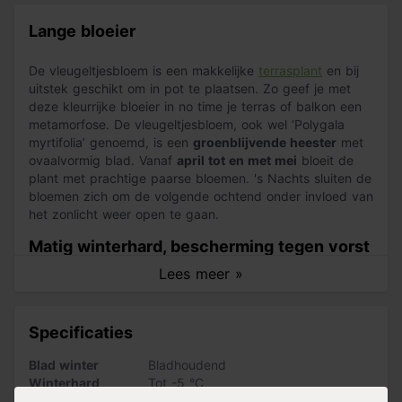
Lange bloeier
De vleugeltjesbloem is een makkelijke
terrasplant
en bij
uitstek geschikt om in pot te plaatsen. Zo geef je met
deze kleurrijke bloeier in no time je terras of balkon een
metamorfose. De vleugeltjesbloem, ook wel ‘Polygala
myrtifolia’ genoemd, is een
groenblijvende heester
met
ovaalvormig blad. Vanaf
april tot en met mei
bloeit de
plant met prachtige paarse bloemen. 's Nachts sluiten de
bloemen zich om de volgende ochtend onder invloed van
het zonlicht weer open te gaan.
Matig winterhard, bescherming tegen vorst
Lees meer »
De vleugeltjesbloem is matig winterhard tot temperaturen
van -5 C°. De plant kan dus niet goed tegen vorst en
daardoor is deze mooie bloeier geen geschikte
Specificaties
borderplant. Plaats de plant daarom liever
in een
plantenbak op je terras of balkon
. Zo is de plant ook in
Blad winter
Bladhoudend
de winter makkelijker te verplaatsen naar een lichte,
Winterhard
Tot -5 °C
koele en vooral beschutte plek en zo gelijk beschermd
Bloeiperiode
Voorjaarsbloeier