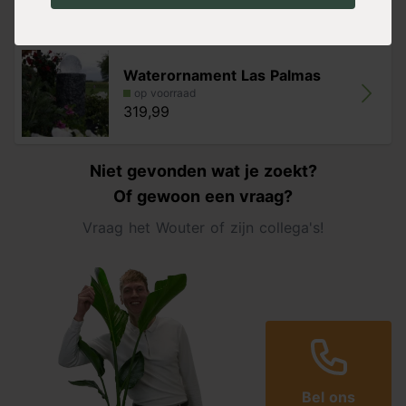
Alternatieven
Waterornament Las Palmas
op voorraad
319,99
Niet gevonden wat je zoekt?
Of gewoon een vraag?
Vraag het Wouter of zijn collega's!
Bel ons