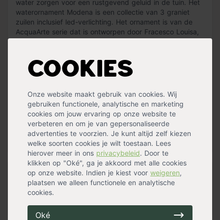
water zorgen voor een rustgevend geluid in de tuin. Het
waterornament Modena is een collectie van 3 graniet
zuilen inclusief led-verlichting. Het ornament is van de
AcquaArte serie dat is ontworpen door Fracesco Louisa,
een beroemd architect uit Italië.
Het water uit het waterornament Modena wordt in een
Cookies
bassin opgevangen die je in de tuin ingraaft. Het bassin
wordt afgedekt met een metalen rooster en aangesloten
op de vijverpomp. De vijverpomp zorgt voor de
Onze website maakt gebruik van cookies. Wij
watercirculatie. Het waterornament kan worden
gebruiken functionele, analytische en marketing
afgewerkt met keien, grof grind of ander materiaal.
cookies om jouw ervaring op onze website te
verbeteren en om je van gepersonaliseerde
De set wordt compleet geleverd met een pomp van
advertenties te voorzien. Je kunt altijd zelf kiezen
1600 l/h, bassin, led verlichting, afdekplaat en
Lees meer »
welke soorten cookies je wilt toestaan. Lees
aansluitmateriaal.
hierover meer in ons
privacybeleid
. Door te
Materiaal van het waterelement: graniet
klikken op "Oké", ga je akkoord met alle cookies
de afmetingen van het ornament zijn: 12 x 12 x 15 / 30 /
op onze website. Indien je kiest voor
weigeren
,
Specificaties
45 cm.
plaatsen we alleen functionele en analytische
De afmetingen van het bassin zijn: ø 68 x 36 cm.
cookies.
Geschikt voor
Buiten
Kleur
Zwartblauw
Oké