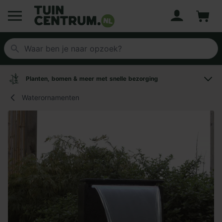
Account
Winke
Logo Tuincentrum.nl
Planten, bomen & meer met snelle bezorging
Waterornamenten