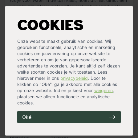
Als je voor water in de tuin kiest, hoeft dit niet direct een
vijver te zijn. Mooie watervallen met opborrelend water
zorgen voor een rustgevend geluid in de tuin. Het
waterornament Vicenza is een fraai deco-element met
Cookies
ingebouwde waterval en heeft een ledstrip met 20 led-
lampjes. Het ornament is van de AcquaArte serie dat is
ontworpen door Francesco Louisa, een beroemd
Onze website maakt gebruik van cookies. Wij
architect uit Italie.
gebruiken functionele, analytische en marketing
cookies om jouw ervaring op onze website te
Het waterornament heeft een afmeting van 50 x 35 x 13
verbeteren en om je van gepersonaliseerde
cm. De Vicenza wordt compleet geleverd met een pomp
advertenties te voorzien. Je kunt altijd zelf kiezen
van 3900 l/h, een vierkant bassin, een metalen rooster
welke soorten cookies je wilt toestaan. Lees
en aansluitmateriaal.
hierover meer in ons
privacybeleid
. Door te
Het water uit het waterornament Vicenza wordt in een
klikken op "Oké", ga je akkoord met alle cookies
bassin opgevangen die u in de tuin ingraaft. Het bassin
op onze website. Indien je kiest voor
weigeren
,
Lees meer »
wordt afgedekt met een metalen rooster en aangesloten
plaatsen we alleen functionele en analytische
op de vijverpomp. De vijverpomp zorgt voor de
cookies.
watercirculatie. Het waterornament kan worden
Specificaties
afgewerkt met keien, grof grind of ander materiaal.
Oké
Geschikt voor
Buiten
Het waterornament Vicenza bestaat uit:
Kleur
Antraciet
- Bassin 90 liter, 30 x 79 x 48 cm