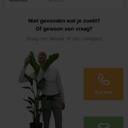
Materiaal
Terrazzo
- Pomp van 3900 l/h
- Afdekplaat
- Aansluitmateriaal
- Waterornament van terrazzo, 50 x 35 x 15 cm
Niet gevonden wat je zoekt?
Of gewoon een vraag?
Vraag het Wouter of zijn collega's!
Bel ons