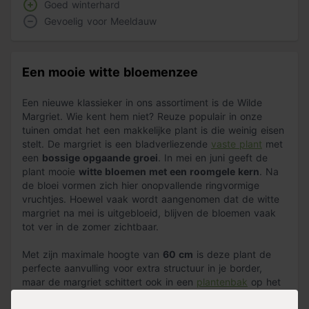
Goed winterhard
Gevoelig voor Meeldauw
Een mooie witte bloemenzee
Een nieuwe klassieker in ons assortiment is de Wilde
Margriet. Wie kent hem niet? Reuze populair in onze
tuinen omdat het een makkelijke plant is die weinig eisen
stelt. De margriet is een bladverliezende
vaste plant
met
een
bossige opgaande groei
. In mei en juni geeft de
plant mooie
witte bloemen met een roomgele kern
. Na
de bloei vormen zich hier onopvallende ringvormige
vruchtjes. Hoewel vaak wordt aangenomen dat de witte
margriet na mei is uitgebloeid, blijven de bloemen vaak
tot ver in de zomer zichtbaar.
Met zijn maximale hoogte van
60 cm
is deze plant de
perfecte aanvulling voor extra structuur in je border,
maar de margriet schittert ook in een
plantenbak
op het
terras of balkon. De bloemen laten zich ook goed