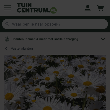
Account
Winke
Logo Tuincentrum.nl
Planten, bomen & meer met snelle bezorging
Vaste planten