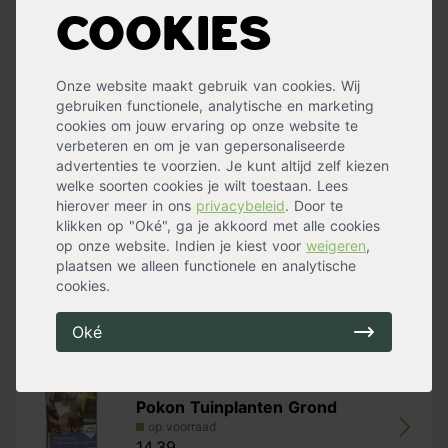
afsnijden om binnen in een vaas te zetten. Voor een
snelle volle border raden wij aan om 7 tot 9 planten per
Cookies
m² te planten.
Onze website maakt gebruik van cookies. Wij
Standplaats en verzorging Witte Margriet
gebruiken functionele, analytische en marketing
cookies om jouw ervaring op onze website te
Lees meer »
Deze enkelbloemige margriet is een makkelijk te
verbeteren en om je van gepersonaliseerde
onderhouden plant. Hij staat het liefst op een
zonnig
advertenties te voorzien. Je kunt altijd zelf kiezen
plekje of in de halfschaduw
. Het is belangrijk dat de
welke soorten cookies je wilt toestaan. Lees
Specificaties
grond goed waterdoorlatend is.
hierover meer in ons
privacybeleid
. Door te
klikken op "Oké", ga je akkoord met alle cookies
Planttijd
Voorjaar
,
Zomer
,
Najaar
,
Winter
Na de eerste bloei kun je de Witte Margriet best een flink
op onze website. Indien je kiest voor
weigeren
,
Winterhard
Tot -15 °C
stuk terugsnoeien, waardoor de kans op een tweede
plaatsen we alleen functionele en analytische
Bloeiperiode
Zomerbloeier
bloei in de nazomer een stuk groter wordt. Tijdens de
cookies.
Onderhoud
Eenvoudig
koude maanden overwinterd de plant onder de grond om
in het voorjaar weer opnieuw boven de grond te stralen!
Oké
De plant doet het goed op vrijwel alle bodemsoorten. De
Handig voor erbij
witte margriet is wat gevoelig voor Meeldauw, maar
winterhard tot temperaturen van -20°C.
Pokon Tuinplanten Grond
op voorraad
14,39