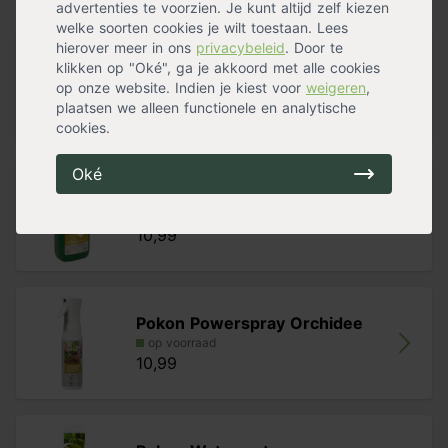
uitlekken. Als er te veel water in de pot blijft staan als hij
Handig voor erbij
advertenties te voorzien. Je kunt altijd zelf kiezen
weer naar zijn plek gaat, dan is er de kans dat er
welke soorten cookies je wilt toestaan. Lees
wortelrot ontstaat. Geef de planten 1 keer per maand
hierover meer in ons
privacybeleid
. Door te
Pokon Groene Planten Voeding
een extra boost met speciale
Orchidee Voeding
en
klikken op "Oké", ga je akkoord met alle cookies
Vloeib
Groene Planten Voeding
.
op onze website. Indien je kiest voor
weigeren
,
op voorraad
plaatsen we alleen functionele en analytische
12,99
cookies.
Oké
Pokon Orchidee Voeding
op voorraad
10,99
Pokon Powerspray Orchidee
op voorraad
10,99