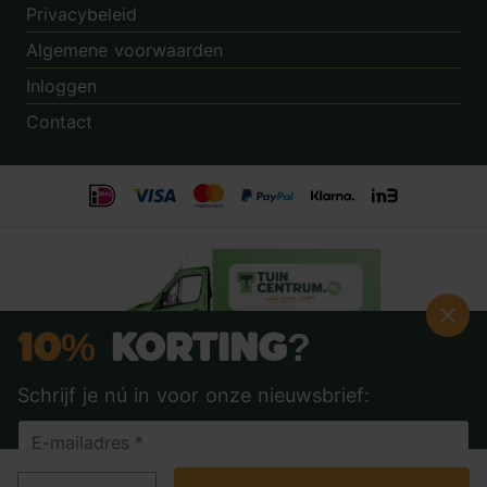
Privacybeleid
Algemene voorwaarden
Inloggen
Contact
10%
Korting?
Schrijf je nú in voor onze nieuwsbrief:
Beoordeling:
8.9
door
3.862
klanten
© 2014 - 2026 - Tuincentrum.nl B.V.
info@tuincentrum.nl
·
085 40 16 555