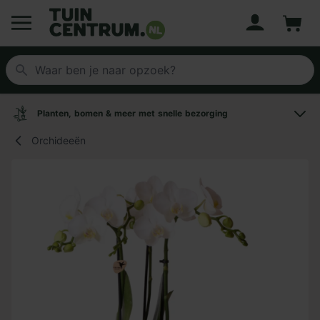
Account
Winke
Logo Tuincentrum.nl
Planten, bomen & meer met snelle bezorging
Orchideeën