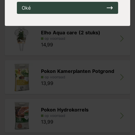
Oké
Handig voor erbij
Elho Aqua care (2 stuks)
op voorraad
14,99
Pokon Kamerplanten Potgrond
op voorraad
13,99
Pokon Hydrokorrels
op voorraad
13,99