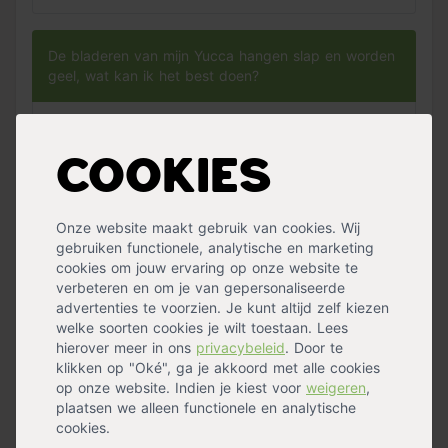
De bladeren van mijn Yucca hangen slap en worden
geel, wat kan ik het best doen?
Als de palmlelie slappe bladeren krijgt, dan krijgt de
plant te veel water. Geef de plant dan minder water.
Cookies
Wanneer de palm bruine bladeren krijgt, laat je plant
jou weten dat hij op een te lichte plaats staat. Je
kunt de palm het best verder van het raam
Onze website maakt gebruik van cookies. Wij
plaatsen.
gebruiken functionele, analytische en marketing
cookies om jouw ervaring op onze website te
verbeteren en om je van gepersonaliseerde
Is de palmlelie luchtzuiverend?
advertenties te voorzien. Je kunt altijd zelf kiezen
welke soorten cookies je wilt toestaan. Lees
hierover meer in ons
privacybeleid
. Door te
Naast dat de palmlelie jouw kamer een stuk groener
klikken op "Oké", ga je akkoord met alle cookies
maakt, zorgt deze plant er ook nog eens voor dat
op onze website. Indien je kiest voor
weigeren
,
de lucht wat schoner is bij jou thuis.
plaatsen we alleen functionele en analytische
cookies.
Vraag over dit product? Je kan hem
hier stellen »