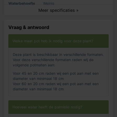
Waterbehoefte
Weinig
Een Yucca die bloeit in je woonkamer is in Nederland
Groeisnelheid
Langzaam
Meer specificaties »
zeldzaam. Mocht je kamerplant toch bloeien, dan is het
raadzaam de bloemen te verwijderen. Het kost de plant
namelijk veel energie.
Vraag & antwoord
Welke maat pot heb ik nodig voor deze plant?
Deze plant is beschikbaar in verschillende formaten.
Voor deze verschillende formaten raden wij de
volgende potmaten aan:
Voor 45 en 20 cm raden wij een pot aan met een
diameter van minimaal 18 cm
Voor 60 en 20 cm raden wij een pot aan met een
diameter van minimaal 18 cm
Hoeveel water heeft de palmlelie nodig?