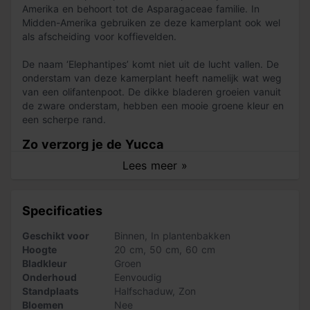
Amerika en behoort tot de Asparagaceae familie. In
Midden-Amerika gebruiken ze deze kamerplant ook wel
als afscheiding voor koffievelden.
De naam ‘Elephantipes’ komt niet uit de lucht vallen. De
onderstam van deze kamerplant heeft namelijk wat weg
van een olifantenpoot. De dikke bladeren groeien vanuit
de zware onderstam, hebben een mooie groene kleur en
een scherpe rand.
Zo verzorg je de Yucca
Lees meer »
Het is meer dan voldoende de Yucca ‘Elephantipes
één
keer per week water te geven
. In de winter kun je zelfs
wachten tot de grond is uitgedroogd. De ‘Elephantipes' is
Specificaties
een echte doorzetter en kan daardoor enkele weken
zonder water. Wij raden aan
deze kamerplant op een
Geschikt voor
Binnen
,
In plantenbakken
lichte plek te zetten,
maar een plek half in de schaduw
Hoogte
20 cm
,
50 cm
,
60 cm
is ook prima. Probeer teveel direct zonlicht wel te
Bladkleur
Groen
voorkomen. Door Pokon
kamerplantenpotgrond
en Pokon
Onderhoud
Eenvoudig
kamerplantenvoeding
te gebruiken kun je extra lang
Standplaats
Halfschaduw
,
Zon
genieten van deze mooie palmsoort.
Bloemen
Nee