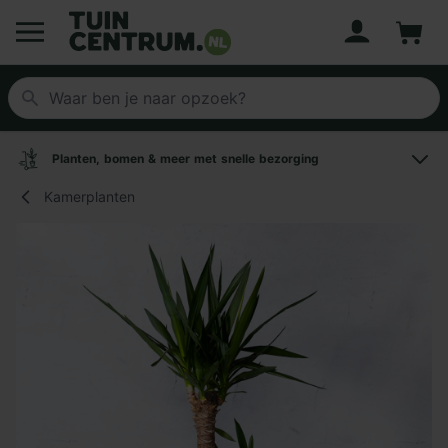
Account
Winke
Logo Tuincentrum.nl
Planten, bomen & meer met snelle bezorging
Kamerplanten