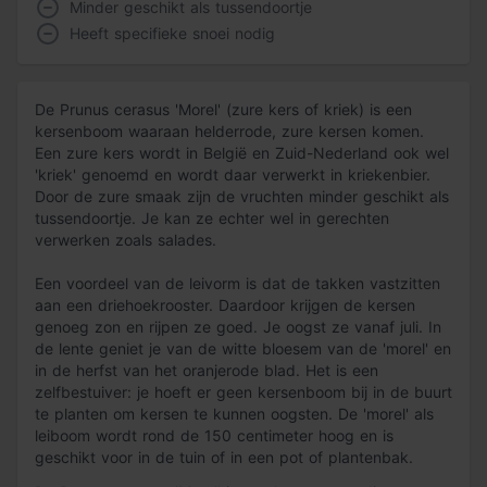
Minder geschikt als tussendoortje
Heeft specifieke snoei nodig
De Prunus cerasus 'Morel' (zure kers of kriek) is een
kersenboom waaraan helderrode, zure kersen komen.
Een zure kers wordt in België en Zuid-Nederland ook wel
'kriek' genoemd en wordt daar verwerkt in kriekenbier.
Door de zure smaak zijn de vruchten minder geschikt als
tussendoortje. Je kan ze echter wel in gerechten
verwerken zoals salades.
Een voordeel van de leivorm is dat de takken vastzitten
aan een driehoekrooster. Daardoor krijgen de kersen
genoeg zon en rijpen ze goed. Je oogst ze vanaf juli. In
de lente geniet je van de witte bloesem van de 'morel' en
in de herfst van het oranjerode blad. Het is een
zelfbestuiver: je hoeft er geen kersenboom bij in de buurt
te planten om kersen te kunnen oogsten. De 'morel' als
leiboom wordt rond de 150 centimeter hoog en is
geschikt voor in de tuin of in een pot of plantenbak.