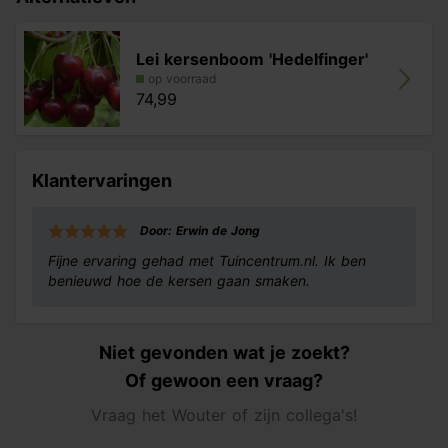
bevestigen met bindbuis en nooit met ijzerdraad!
Let op: bij het kiezen van een boom is de stamomtrek
Lei kersenboom 'Hedelfinger'
is leidend. De bij de stamomtrek genoemde hoogte is
op voorraad
slechts een indicatie. Dus aan de hoogte indicatie
74,99
kunnen geen rechten worden ontleend.
Klantervaringen
Door: Erwin de Jong
Fijne ervaring gehad met Tuincentrum.nl. Ik ben
benieuwd hoe de kersen gaan smaken.
Niet gevonden wat je zoekt?
Of gewoon een vraag?
Vraag het Wouter of zijn collega's!