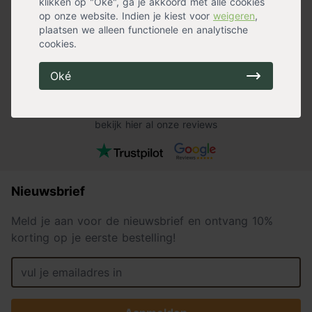
klikken op "Oké", ga je akkoord met alle cookies
blij met mijn mooie buitenplanten.
Bestelling kwam 
op onze website. Indien je kiest voor
weigeren
,
Zeker een aanrader.
waren prima!
plaatsen we alleen functionele en analytische
Bianca Bongers
cookies.
Anne Floor Ti
Oké
Een score van
8.2
uit
9.249
reviews
bekijk hier al onze reviews
Nieuwsbrief
Meld je aan voor de nieuwsbrief en ontvang 10%
korting op je eerste bestelling!