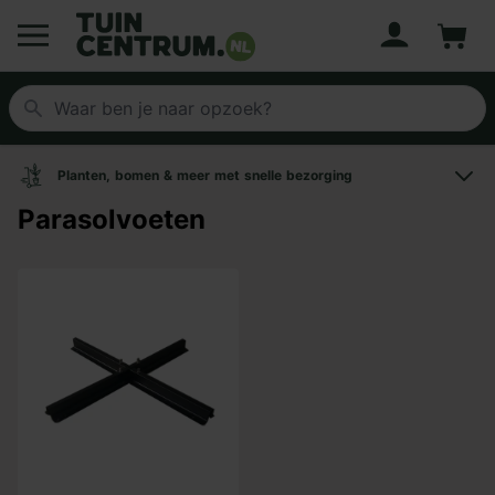
Account
Winke
Logo Tuincentrum.nl
Planten, bomen & meer met snelle bezorging
Parasolvoeten