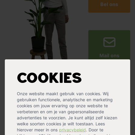
Bel ons
Mail ons
Cookies
Ervaringen met Tuincentrum.nl
Onze website maakt gebruik van cookies. Wij
gebruiken functionele, analytische en marketing
cookies om jouw ervaring op onze website te
verbeteren en om je van gepersonaliseerde
advertenties te voorzien. Je kunt altijd zelf kiezen
welke soorten cookies je wilt toestaan. Lees
Super service
prima service
hierover meer in ons
privacybeleid
. Door te
Super service, snelle levering, super
We hadden 2 x k