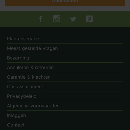
Aanmelden
Tuincentrum.nl op Facebook
Tuincentrum.nl op Instagram
Tuincentrum.nl op Twitter
Tuincentrum.nl op Pin
Klantenservice
Meest gestelde vragen
Bezorging
Annuleren & retouren
Garantie & klachten
Ons assortiment
Privacybeleid
Algemene voorwaarden
Inloggen
Contact