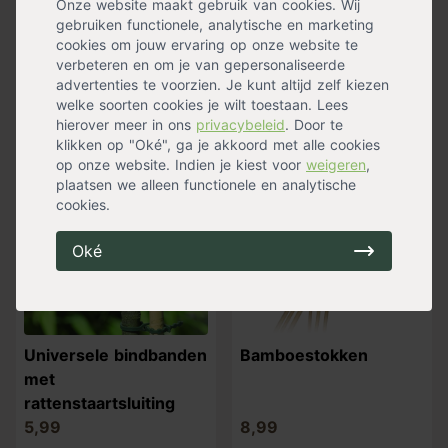
Binddraad
Bindband
Onze website maakt gebruik van cookies. Wij
gebruiken functionele, analytische en marketing
geplastificeerd
geplastificeerd
cookies om jouw ervaring op onze website te
6,99
9,99
verbeteren en om je van gepersonaliseerde
Op voorraad
Op voorraad
advertenties te voorzien. Je kunt altijd zelf kiezen
Verzending binnen 0-2
Verzending binnen 0-2
welke soorten cookies je wilt toestaan. Lees
werkdagen
werkdagen
hierover meer in ons
privacybeleid
. Door te
klikken op "Oké", ga je akkoord met alle cookies
op onze website. Indien je kiest voor
weigeren
,
plaatsen we alleen functionele en analytische
cookies.
Oké
Universele bindbanden
Bamboestokken
met
rattenstaartsluiting
5,99
8,99