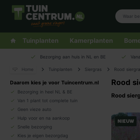
Logo Tuincentrum.nl
Homepage
Tuinplanten
Kamerplanten
Bom
Bezorging aan huis in NL en BE
Vana
Home
Tuinplanten
Siergras
Rood siergr
Rood si
Daarom kies je voor Tuincentrum.nl
Bezorging in heel NL & BE
Rood sierg
Van 1 plant tot complete tuin
Geen vieze auto
Hulp voor en na aankoop
Nieuw
Snelle bezorging
Kies je eigen bezorgdag