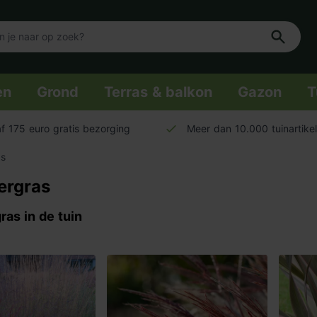
en
Grond
Terras & balkon
Gazon
T
f 175 euro gratis bezorging
Meer dan 10.000 tuinartike
as
ergras
ras in de tuin