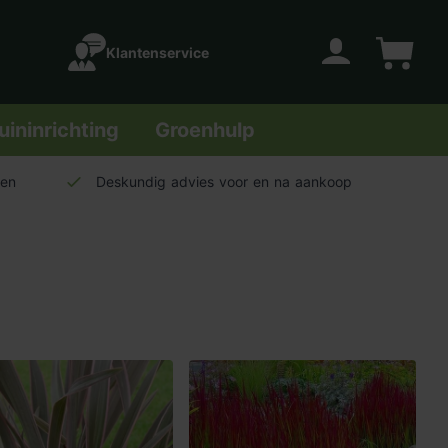
Klantenservice
Account
Winkelwage
uininrichting
Groenhulp
len
Deskundig advies voor en na aankoop