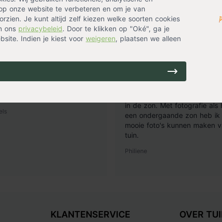
op onze website te verbeteren en om je van
rzien. Je kunt altijd zelf kiezen welke soorten cookies
in ons
privacybeleid
. Door te klikken op "Oké", ga je
site. Indien je kiest voor
weigeren
, plaatsen we alleen
14 uur geleden
1
lant
Goede ervaring!
ij bezorgd en een mooie
Mijn hele border aan rand ge
de Hidcote lavendel. Ze staan
in de zon. Met fotografie als
els
een ondergaande zon heb ik 
mooie foto's kunnen maken v
tuin.
Philiene
KLANTENSERVICE
OVER TU