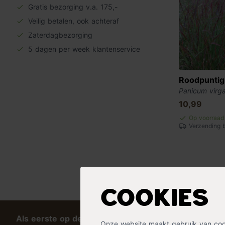
Gratis bezorging v.a. 175,-
Veilig betalen, ook achteraf
Zaterdagbezorging
5 dagen per week klantenservice
Roodpuntig
Panicum virg
10,99
Op voorraad
Verzending 
Cookies
Als eerste op de hoogte van tips en exclusieve kort
Onze website maakt gebruik van cooki