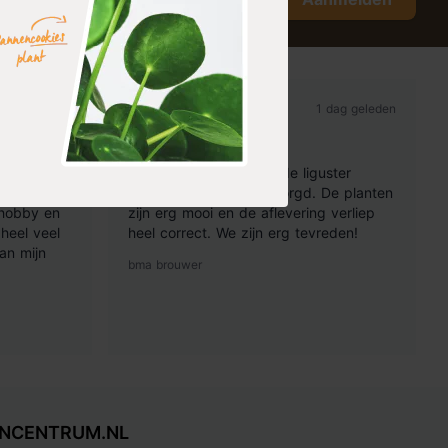
 dag geleden
1 dag geleden
Tevreden
vuld met
Gisteren werden bestelde liguster
 te stralen
ovalifolium planten bezorgd. De planten
 hobby en
zijn erg mooi en de aflevering verliep
heel veel
heel correct. We zijn erg tevreden!
an mijn
bma brouwer
INCENTRUM.NL