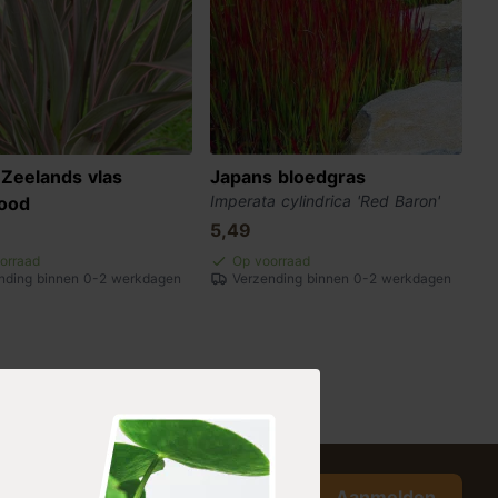
Zeelands vlas
Japans bloedgras
Imperata cylindrica 'Red Baron'
ood
5,49
orraad
Op voorraad
nding binnen 0-2 werkdagen
Verzending binnen 0-2 werkdagen
Aanmelden