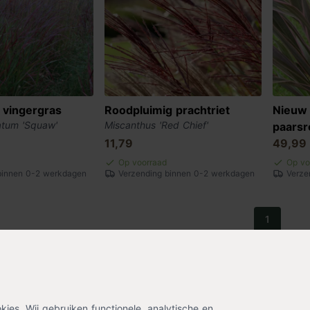
 vingergras
Roodpluimig prachtriet
Nieuw 
atum 'Squaw'
Miscanthus 'Red Chief'
paarsr
11,79
49,99
Op voorraad
Op vo
binnen 0-2 werkdagen
Verzending binnen 0-2 werkdagen
Verze
1
ing? Laat je emailadres achter en ontvang eenmalig
es. Wij gebruiken functionele, analytische en