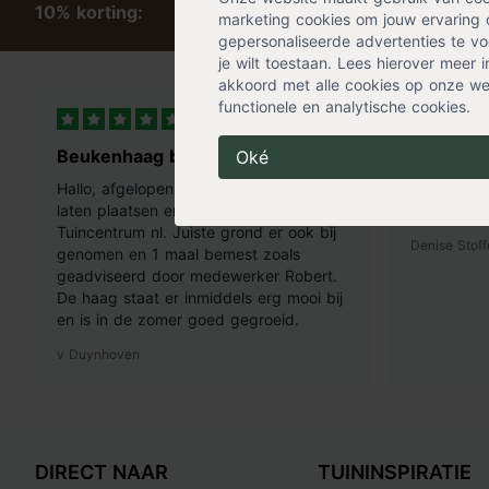
10% korting:
marketing cookies om jouw ervaring 
gepersonaliseerde advertenties te voo
je wilt toestaan. Lees hierover meer 
akkoord met alle cookies op onze web
functionele en analytische cookies.
8 uur geleden
Beukenhaag besteld
Bamboep
Oké
Hallo, afgelopen voorjaar beukenhaag
Snel bij m
laten plaatsen en online gekocht bij
bamboe!
Tuincentrum nl. Juiste grond er ook bij
Denise Stoff
genomen en 1 maal bemest zoals
geadviseerd door medewerker Robert.
De haag staat er inmiddels erg mooi bij
en is in de zomer goed gegroeid.
v Duynhoven
DIRECT NAAR
TUININSPIRATIE