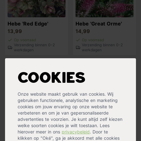
Hebe 'Red Edge'
Hebe 'Great Orme'
13,99
14,99
Op voorraad
Op voorraad
Verzending binnen 0-2
Verzending binnen 0-2
werkdagen
werkdagen
Cookies
Onze website maakt gebruik van cookies. Wij
gebruiken functionele, analytische en marketing
cookies om jouw ervaring op onze website te
verbeteren en om je van gepersonaliseerde
advertenties te voorzien. Je kunt altijd zelf kiezen
welke soorten cookies je wilt toestaan. Lees
Gele trompetbloem
Koffieplant
hierover meer in ons
privacybeleid
. Door te
Campsis radicans 'Flava'
Coffea arabica
klikken op "Oké", ga je akkoord met alle cookies
17,99
11,99