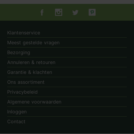
Tuincentrum.nl op Facebook
Tuincentrum.nl op Instagram
Tuincentrum.nl op Twitter
Tuincentrum.nl op Pin
Klantenservice
Meest gestelde vragen
Bezorging
Annuleren & retouren
Garantie & klachten
Ons assortiment
Privacybeleid
Algemene voorwaarden
Inloggen
Contact