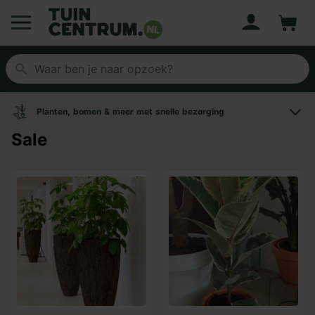
Account
Winke
Logo Tuincentrum.nl
Planten, bomen & meer met snelle bezorging
Sale