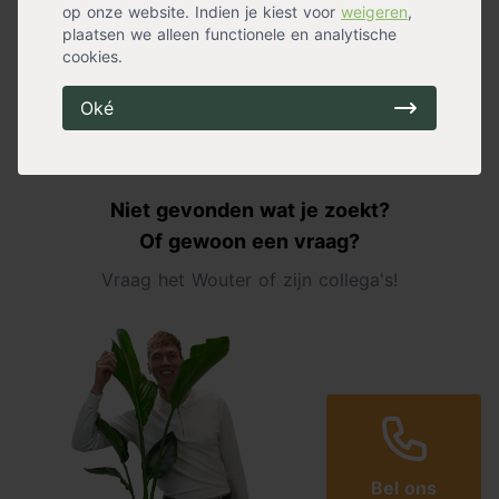
op onze website. Indien je kiest voor
weigeren
,
Op voorraad
Op voorraad
plaatsen we alleen functionele en analytische
Verzending binnen 0-2
Vandaag besteld, dinsdag in
cookies.
werkdagen
huis
Oké
1
Niet gevonden wat je zoekt?
Of gewoon een vraag?
Vraag het Wouter of zijn collega's!
Bel ons