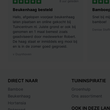
8 uur geleden
Beukenhaag besteld
Bamboep
Hallo, afgelopen voorjaar beukenhaag
Snel bij m
laten plaatsen en online gekocht bij
bamboe!
Tuincentrum nl. Juiste grond er ook bij
Denise Stoff
genomen en 1 maal bemest zoals
geadviseerd door medewerker Robert.
De haag staat er inmiddels erg mooi bij
en is in de zomer goed gegroeid.
v Duynhoven
DIRECT NAAR
TUININSPIRATIE
Bamboe
Groenhulp
Beukenhaag
Ons assortiment
Hortensia
OOK IN DEZE LAN
Potgrond