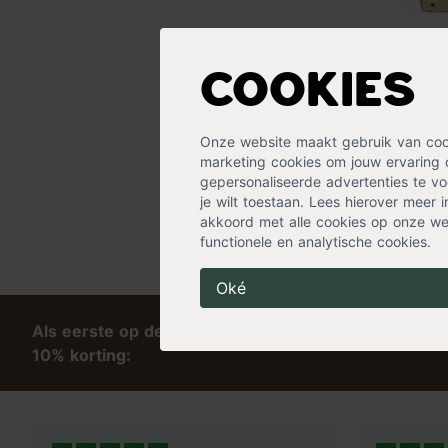
QuickHedg
(kant en kl
Cookies
Taxus baccat
204,99
Op voorraad
Onze website maakt gebruik van cooki
Verzending 
marketing cookies om jouw ervaring 
gepersonaliseerde advertenties te voo
je wilt toestaan. Lees hierover meer 
akkoord met alle cookies op onze web
functionele en analytische cookies.
Oké
Als eerste op de hoogte van tips en exclusieve kort
10% korting: