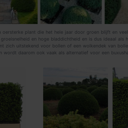
n oersterke plant die het hele jaar door groen blijft en ve
groeisnelheid en hoge bladdichtheid en is dus ideaal als 
ant zich uitstekend voor bollen of een wolkendek van boll
 wordt daarom ook vaak als alternatief voor een buxusha