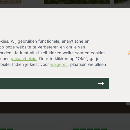
e Taxushaag
Taxusbol
Taxus
Taxus baccata
Taxus b
aar haag)
a
29,99
11,25
Op voorraad
Op vo
es. Wij gebruiken functionele, analytische en
binnen 0-2 werkdagen
Verzending binnen 0-2 werkdagen
Verze
op onze website te verbeteren en om je van
rzien. Je kunt altijd zelf kiezen welke soorten cookies
in ons
privacybeleid
. Door te klikken op "Oké", ga je
1
site. Indien je kiest voor
weigeren
, plaatsen we alleen
ing? Laat je emailadres achter en ontvang eenmalig