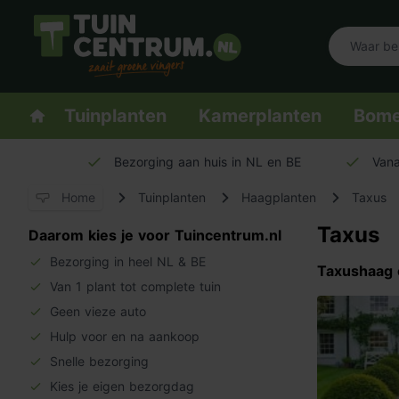
Logo Tuincentrum.nl
Homepage
Tuinplanten
Kamerplanten
Bom
Bezorging aan huis in NL en BE
Vana
Home
Tuinplanten
Haagplanten
Taxus
Taxus
Daarom kies je voor Tuincentrum.nl
Bezorging in heel NL & BE
Taxushaag 
Van 1 plant tot complete tuin
Geen vieze auto
Hulp voor en na aankoop
Snelle bezorging
Kies je eigen bezorgdag