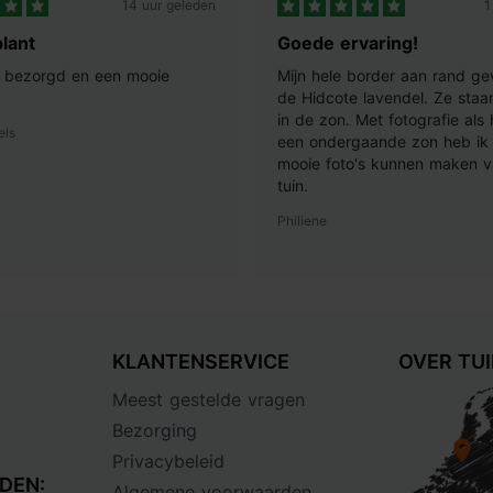
14 uur geleden
1
lant
Goede ervaring!
ij bezorgd en een mooie
Mijn hele border aan rand ge
de Hidcote lavendel. Ze staan
in de zon. Met fotografie als
els
een ondergaande zon heb ik 
mooie foto's kunnen maken v
tuin.
Philiene
KLANTENSERVICE
OVER TU
Meest gestelde vragen
Bezorging
Privacybeleid
DEN:
Algemene voorwaarden