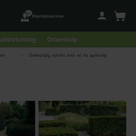
Klantenservice
Account
Winkelwage
uininrichting
Groenhulp
len
Deskundig advies voor en na aankoop