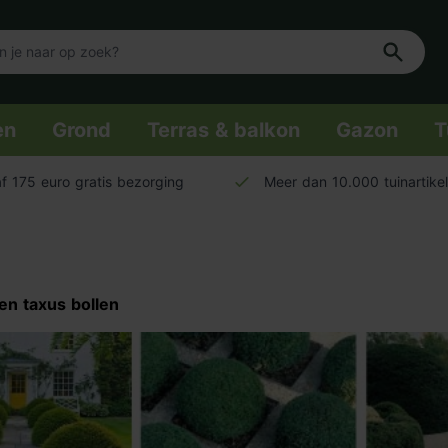
en
Grond
Terras & balkon
Gazon
T
f 175 euro gratis bezorging
Meer dan 10.000 tuinartike
en taxus bollen