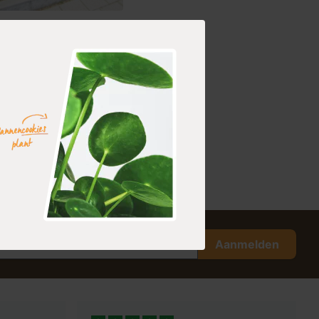
haag
accata
orraad
nding binnen 0-2 werkdagen
Aanmelden