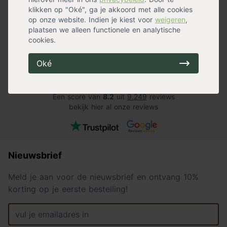
Super service
prima service
klikken op "Oké", ga je akkoord met alle cookies
Super service, snelle levering, super
We hadden 2 x k
op onze website. Indien je kiest voor
weigeren
,
blij met mijn mooie buitenplanten.
Bestelling kwam 
plaatsen we alleen functionele en analytische
Zeker een aanrader.
waren prima!
cookies.
Bianca Bongers
Anne Floor Ti
Oké
Een score van
8.2
uit
9.249
reviews
bekijk hier al onze reviews
Nieuwsbrief
Meld je aan voor de nieuwsbrief en ontvang 10%
korting op je eerste bestelling!