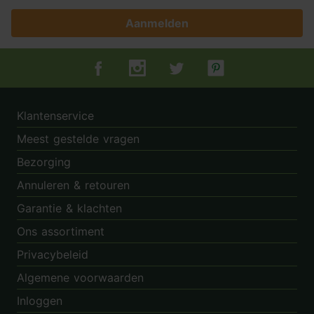
Aanmelden
Tuincentrum.nl op Facebook
Tuincentrum.nl op Instagram
Tuincentrum.nl op Twitter
Tuincentrum.nl op Pin
Klantenservice
Meest gestelde vragen
Bezorging
Annuleren & retouren
Garantie & klachten
Ons assortiment
Privacybeleid
Algemene voorwaarden
Inloggen