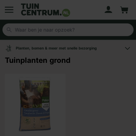
Account
Winke
Logo Tuincentrum.nl
Planten, bomen & meer met snelle bezorging
Tuinplanten grond