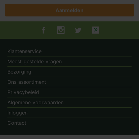
Aanmelden
Tuincentrum.nl op Facebook
Tuincentrum.nl op Instagram
Tuincentrum.nl op Twitter
Tuincentrum.nl op Pin
Klantenservice
Meest gestelde vragen
Bezorging
Ons assortiment
Privacybeleid
Algemene voorwaarden
Inloggen
Contact