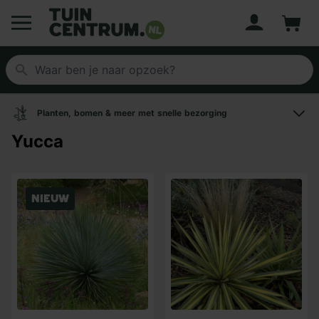
Account
Winke
Logo Tuincentrum.nl
Planten, bomen & meer met snelle bezorging
Yucca
Nieuw