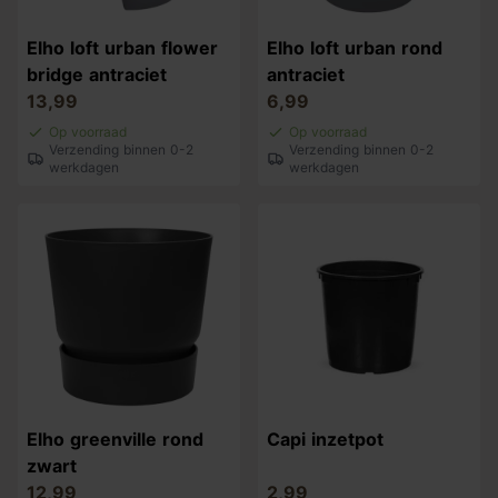
Elho loft urban flower
Elho loft urban rond
bridge antraciet
antraciet
13,99
6,99
Op voorraad
Op voorraad
Verzending binnen 0-2
Verzending binnen 0-2
werkdagen
werkdagen
Elho greenville rond
Capi inzetpot
zwart
12,99
2,99