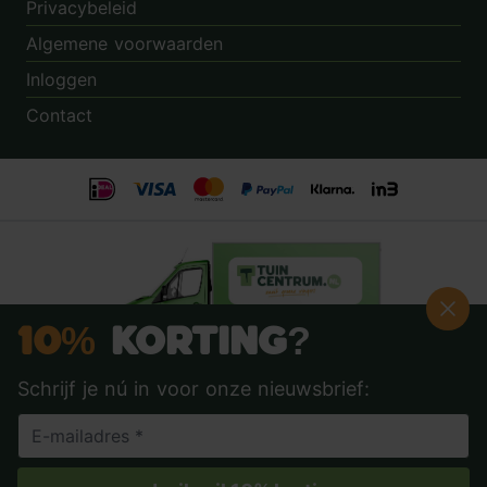
Privacybeleid
Algemene voorwaarden
Inloggen
Contact
10%
Korting?
Schrijf je nú in voor onze nieuwsbrief:
Beoordeling:
8.9
door
3.862
klanten
© 2014 - 2026 - Tuincentrum.nl B.V.
info@tuincentrum.nl
·
085 40 16 555