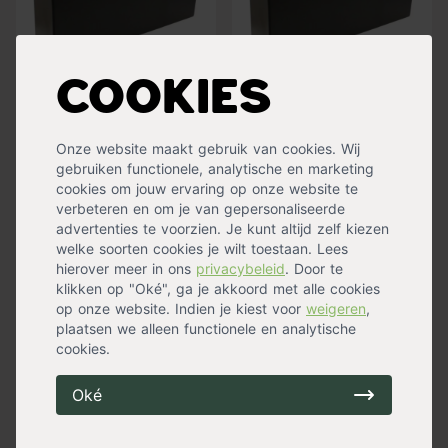
Cookies
Planter Smooth
Planter Smooth
antraciet rechthoek
antraciet rechthoek
Onze website maakt gebruik van cookies. Wij
(120 x 30 x 40 cm)
(100 x 40 x 40 cm)
gebruiken functionele, analytische en marketing
284,99
259,99
cookies om jouw ervaring op onze website te
Niet op voorraad
Niet op voorraad
verbeteren en om je van gepersonaliseerde
advertenties te voorzien. Je kunt altijd zelf kiezen
welke soorten cookies je wilt toestaan. Lees
hierover meer in ons
privacybeleid
. Door te
1
klikken op "Oké", ga je akkoord met alle cookies
op onze website. Indien je kiest voor
weigeren
,
plaatsen we alleen functionele en analytische
Niet gevonden wat je zoekt?
cookies.
Of gewoon een vraag?
Oké
Vraag het Wouter of zijn collega's!