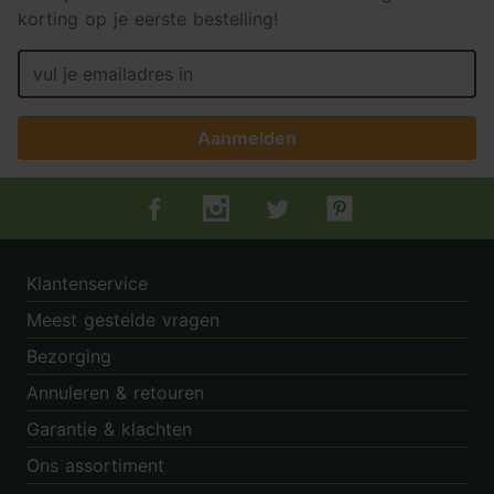
korting op je eerste bestelling!
Aanmelden
Tuincentrum.nl op Facebook
Tuincentrum.nl op Instagram
Tuincentrum.nl op Twitter
Tuincentrum.nl op Pin
Klantenservice
Meest gestelde vragen
Bezorging
Annuleren & retouren
Garantie & klachten
Ons assortiment