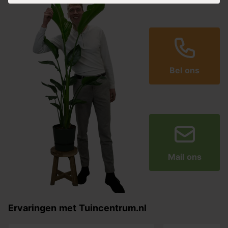
Bel ons
Mail ons
Ervaringen met Tuincentrum.nl