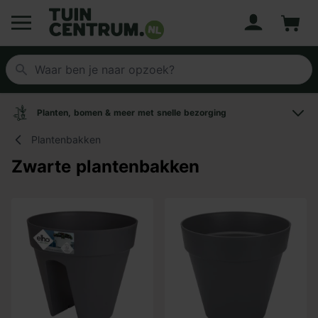
Account
Winke
Logo Tuincentrum.nl
Planten, bomen & meer met snelle bezorging
Plantenbakken
Zwarte plantenbakken