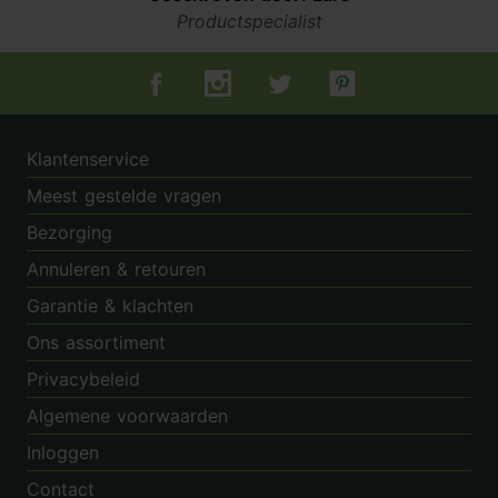
Productspecialist
Tuincentrum.nl op Facebook
Tuincentrum.nl op Instagram
Tuincentrum.nl op Twitter
Tuincentrum.nl op Pin
Klantenservice
Meest gestelde vragen
Bezorging
Annuleren & retouren
Garantie & klachten
Ons assortiment
Privacybeleid
Algemene voorwaarden
Inloggen
Contact