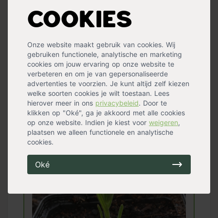
de bedoeling dat er een klein beetje van
Cookies
de bast van de hoofdstam aan de stek
blijft zitten. Dit noemen we een hieltje.
Hier zullen de nieuwe wortels zich
Onze website maakt gebruik van cookies. Wij
vormen. Heeft jouw stekje geen hieltje?
gebruiken functionele, analytische en marketing
Geen probleem! Gebruik een scherp mes
cookies om jouw ervaring op onze website te
verbeteren en om je van gepersonaliseerde
en snij net onder een bladknop een
advertenties te voorzien. Je kunt altijd zelf kiezen
stukje van de stengel af.
welke soorten cookies je wilt toestaan. Lees
hierover meer in ons
privacybeleid
. Door te
klikken op "Oké", ga je akkoord met alle cookies
Stap 4: Verwijder de
op onze website. Indien je kiest voor
weigeren
,
plaatsen we alleen functionele en analytische
blaadjes
cookies.
Oké