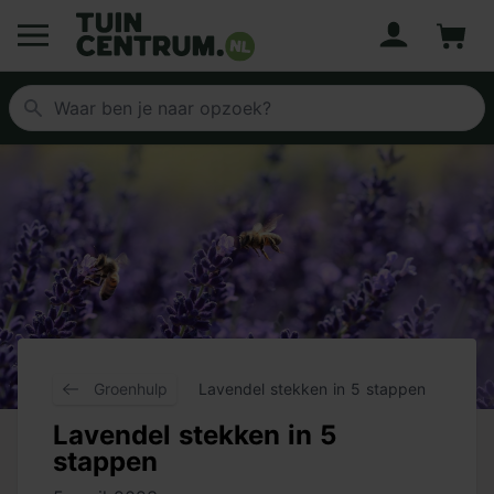
Account
Winke
Logo Tuincentrum.nl
Groenhulp
Lavendel stekken in 5 stappen
Lavendel stekken in 5
stappen