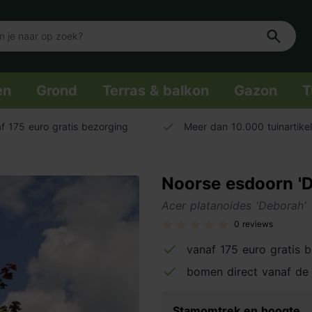
en
Grond
Terras & balkon
Gazon
T
f 175 euro gratis bezorging
Meer dan 10.000 tuinartike
Noorse esdoorn '
Acer platanoides 'Deborah'
0 reviews
vanaf 175 euro gratis 
bomen direct vanaf de 
Stamomtrek en hoogte