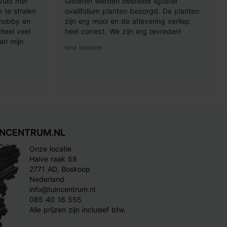
vuld met
Gisteren werden bestelde liguster
 te stralen
ovalifolium planten bezorgd. De planten
 hobby en
zijn erg mooi en de aflevering verliep
heel veel
heel correct. We zijn erg tevreden!
an mijn
bma brouwer
INCENTRUM.NL
Onze locatie
Halve raak 58
2771 AD, Boskoop
Nederland
info@tuincentrum.nl
085 40 16 555
Alle prijzen zijn inclusief btw.