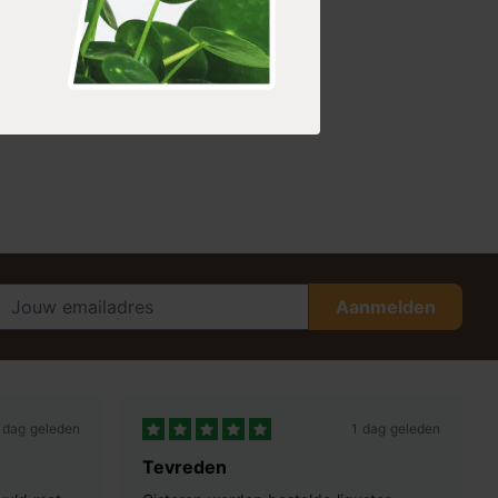
Aanmelden
 dag geleden
1 dag geleden
Tevreden