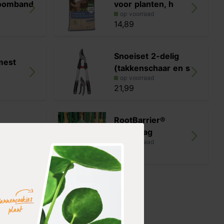
boomband
voor planten, h
op voorraad
14,89
Snoeiset 2-delig
mest
(takkenschaar en s
op voorraad
21,99
RootBarrier®
pakket
Waterbag
op voorraad
25,99
enboom