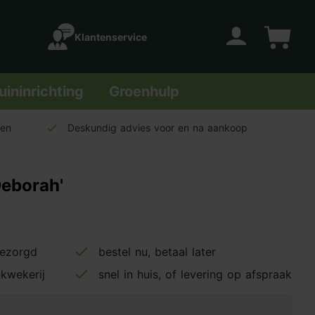
Klantenservice
Account
Winkelwage
uininrichting
Groenhulp
len
Deskundig advies voor en na aankoop
Deborah'
bezorgd
bestel nu, betaal later
kwekerij
snel in huis, of levering op afspraak