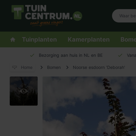
Logo Tuincentrum.nl
Homepage
Tuinplanten
Kamerplanten
Bom
Bezorging aan huis in NL en BE
Vana
Home
Bomen
Noorse esdoorn 'Deborah'