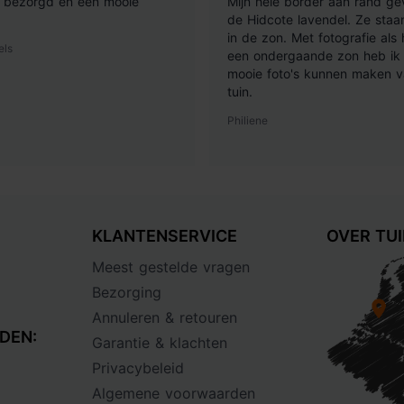
ij bezorgd en een mooie
Mijn hele border aan rand ge
de Hidcote lavendel. Ze staan
in de zon. Met fotografie als
els
een ondergaande zon heb ik 
mooie foto's kunnen maken v
tuin.
Philiene
KLANTENSERVICE
OVER TU
Meest gestelde vragen
Bezorging
Annuleren & retouren
DEN:
Garantie & klachten
Privacybeleid
Algemene voorwaarden