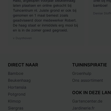
Hallo, afgelopen voorjaar beukenhaag
Snel bij m
laten plaatsen en online gekocht bij
bamboe!
Tuincentrum nl. Juiste grond er ook bij
Denise Stoff
genomen en 1 maal bemest zoals
geadviseerd door medewerker Robert.
De haag staat er inmiddels erg mooi bij
en is in de zomer goed gegroeid.
v Duynhoven
DIRECT NAAR
TUININSPIRATIE
Bamboe
Groenhulp
Beukenhaag
Ons assortiment
Hortensia
OOK IN DEZE LAN
Potgrond
Klimop
Gartencenter.de
Siergras
Jardinerie.fr