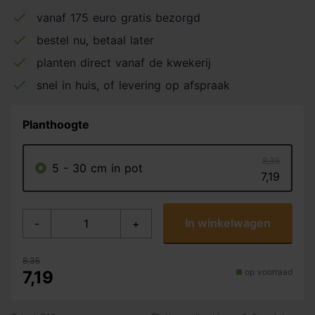
vanaf 175 euro gratis bezorgd
bestel nu, betaal later
planten direct vanaf de kwekerij
snel in huis, of levering op afspraak
Planthoogte
8,35
5 - 30 cm in pot
7,19
In winkelwagen
-
+
8,35
op voorraad
7,19