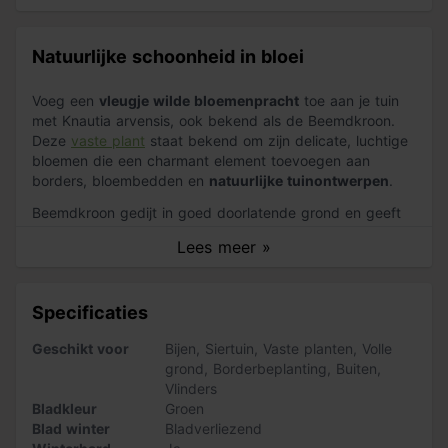
Natuurlijke schoonheid in bloei
Voeg een
vleugje wilde bloemenpracht
toe aan je tuin
met Knautia arvensis, ook bekend als de Beemdkroon.
Deze
vaste plant
staat bekend om zijn delicate, luchtige
bloemen die een charmant element toevoegen aan
borders, bloembedden en
natuurlijke tuinontwerpen
.
Beemdkroon gedijt in goed doorlatende grond en geeft
de voorkeur aan een
zonnige tot licht beschaduwde
Lees meer »
standplaats. Deze wildbloem is een gemakkelijke
toevoeging aan de tuin en trekt bijen, vlinders en andere
nuttige insecten aan
, waardoor het een waardevolle
Specificaties
plant is voor het
bevorderen van de biodiversiteit
.
Geschikt voor
Bijen
,
Siertuin
,
Vaste planten
,
Volle
De, bijna kantachtige paarse bloemen, lijken bijna te
grond
,
Borderbeplanting
,
Buiten
,
zweven en is daarom geschikt om te verweven met
Vlinders
andere bloemen
. De gemiddelde hoogte is 60 cm de
Bladkleur
Groen
bloeitijd is van juli tot augustus.
Blad winter
Bladverliezend