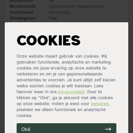
Winterhard
Ja
Laat je betoveren door de sublieme schoonheid van
Bloeiperiode
Zomerbloeier
,
Najaarsbloeier
Knautia arvensis en geniet van de elegante eenvoud.
Onderhoud
Eenvoudig
Voeg met Beemdkroon een
natuurlijk tintje
toe aan je
Wintergroen
Nee
tuin!
Standplaats
Halfschaduw
,
Zon
Maximalehoogte
75 cm
Eetbaar
Nee
Cookies
Bloemkleur
Lila
Bloemen
Ja
Waterbehoefte
Gemiddeld
Onze website maakt gebruik van cookies. Wij
Vruchtdragend
Nee
gebruiken functionele, analytische en marketing
Stekels
Nee
Meer specificaties »
cookies om jouw ervaring op onze website te
verbeteren en om je van gepersonaliseerde
advertenties te voorzien. Je kunt altijd zelf kiezen
Handig voor erbij
welke soorten cookies je wilt toestaan. Lees
hierover meer in ons
privacybeleid
. Door te
klikken op "Oké", ga je akkoord met alle cookies
Pokon Gedroogde Mestkorrels
op onze website. Indien je kiest voor
weigeren
,
op voorraad
plaatsen we alleen functionele en analytische
17,99
cookies.
Oké