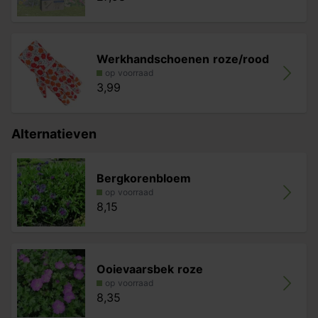
Werkhandschoenen roze/rood
op voorraad
3,99
Alternatieven
Bergkorenbloem
op voorraad
8,15
Ooievaarsbek roze
op voorraad
8,35