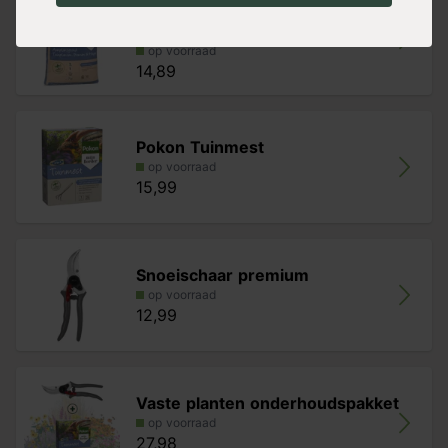
Pokon aanplantgrond voor planten,
h
op voorraad
14,89
Pokon Tuinmest
op voorraad
15,99
Snoeischaar premium
op voorraad
12,99
Vaste planten onderhoudspakket
op voorraad
27,98