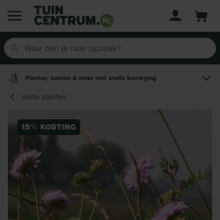
Account
Winke
Logo Tuincentrum.nl
Planten, bomen & meer met snelle bezorging
Vaste planten
15% korting