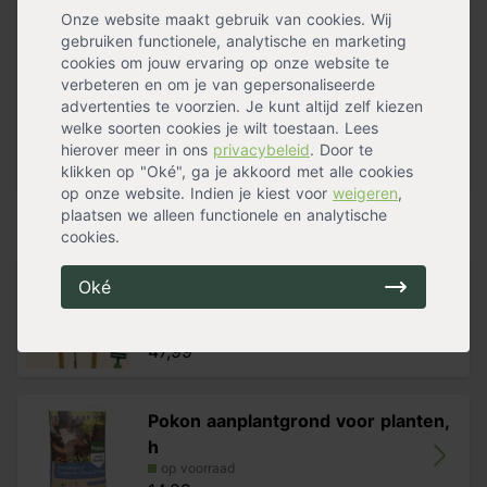
Bloeiperiode
Voorjaarsbloeier
grond gehaald bij de kweker en in pot gekweekt. Zodra
Onze website maakt gebruik van cookies. Wij
Wintergroen
Nee
de bomen klaarstaan zullen we contact met je opnemen
gebruiken functionele, analytische en marketing
Standplaats
Halfschaduw
,
Zon
voor een afleverafspraak.
cookies om jouw ervaring op onze website te
Bloemen
Nee
verbeteren en om je van gepersonaliseerde
Vruchtdragend
Ja
Kenmerken
advertenties te voorzien. Je kunt altijd zelf kiezen
Groeisnelheid
Snel
Stamhoogte: tussen 180 en 200cm
welke soorten cookies je wilt toestaan. Lees
Vorm
Hoogstam
Maximale hoogte: 15m
hierover meer in ons
privacybeleid
. Door te
Herfstverkleuring
Bruin
,
Geel
Blad: donkergroen, ovaal tot eivormig, 10-12cm
klikken op "Oké", ga je akkoord met alle cookies
Meer specificaties »
Bloeiperiode: april
op onze website. Indien je kiest voor
weigeren
,
Vrucht: vruchtkatjes
plaatsen we alleen functionele en analytische
Handig voor erbij
Grondsoort: alle
cookies.
Windbestendigheid: zeer goed
Oorsprong: Nederland
Boompalen set (2 palen + 2
Oké
boomband
Let op: bij het kiezen van een boom is de stamomtrek
op voorraad
leidend. De bij de stamomtrek genoemde hoogte is
47,99
slechts een indicatie. Dus aan de hoogte indicatie
kunnen geen rechten worden ontleend.
Pokon aanplantgrond voor planten,
h
op voorraad