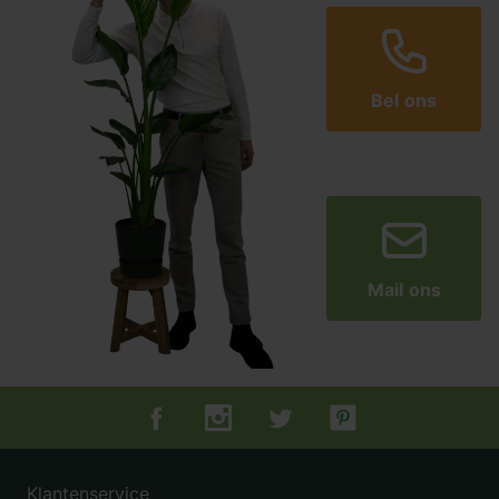
Bel ons
Mail ons
Tuincentrum.nl op Facebook
Tuincentrum.nl op Instagram
Tuincentrum.nl op Twitter
Tuincentrum.nl op Pin
Klantenservice