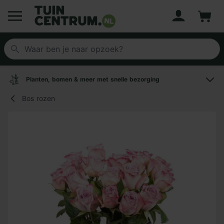
Account
Winke
Logo Tuincentrum.nl
Planten, bomen & meer met snelle bezorging
Bos rozen