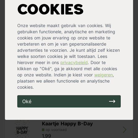
Kaartje Beterschap Vogeltjes
Cookies
op voorraad
1,99
Onze website maakt gebruik van cookies. Wij
gebruiken functionele, analytische en marketing
cookies om jouw ervaring op onze website te
verbeteren en om je van gepersonaliseerde
Kaartje Gefeliciteerd!
advertenties te voorzien. Je kunt altijd zelf kiezen
op voorraad
welke soorten cookies je wilt toestaan. Lees
1,99
hierover meer in ons
privacybeleid
. Door te
klikken op "Oké", ga je akkoord met alle cookies
op onze website. Indien je kiest voor
weigeren
,
plaatsen we alleen functionele en analytische
Kaartje Geslaagd!
cookies.
op voorraad
1,99
Oké
Kaartje Happy B-Day
op voorraad
1,99