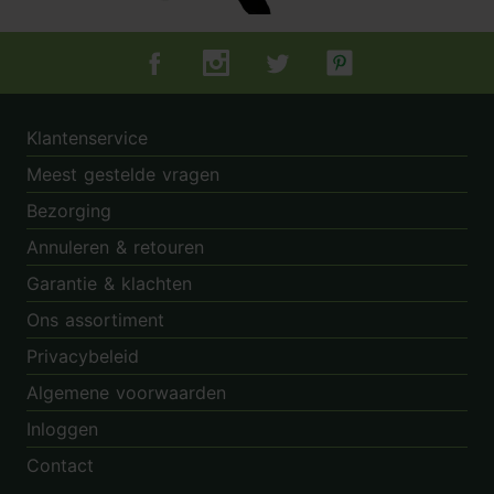
Tuincentrum.nl op Facebook
Tuincentrum.nl op Instagram
Tuincentrum.nl op Twitter
Tuincentrum.nl op Pin
Klantenservice
Meest gestelde vragen
Bezorging
Annuleren & retouren
Garantie & klachten
Ons assortiment
Privacybeleid
Algemene voorwaarden
Inloggen
Contact