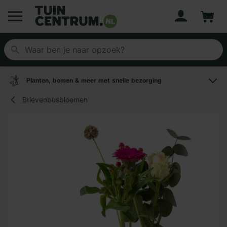
Account
Winke
Logo Tuincentrum.nl
Planten, bomen & meer met snelle bezorging
Brievenbusbloemen