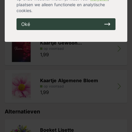
plaatsen we alleen functionele en analytische
Kaartje Geslaagd!
cookies.
op voorraad
1,99
Oké
Kaartje Gewoon...
op voorraad
1,99
Kaartje Algemene Bloem
op voorraad
1,99
Alternatieven
Boeket Lisette