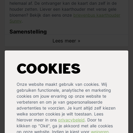
helemaal af. De ontvanger kan de kaart dan zelf in de
houder zetten. Liever een kaarthouder met verse gele
bloemen? Bekijk dan eens onze
brievenbus kaarthouder
Sunny
.
Samenstelling
Lees meer »
Gemengde bloemen (ca. 6 stelen)
Houten standaard van 23,5x7x2cm
Twee vaasjes van 10 en 15cm lang
Specificaties
Uitsparing voor een kaartje
Cookies
Exclusief kaart
Handig voor erbij
Onze website maakt gebruik van cookies. Wij
gebruiken functionele, analytische en marketing
cookies om jouw ervaring op onze website te
Kaartje Gefeliciteerd!
verbeteren en om je van gepersonaliseerde
op voorraad
advertenties te voorzien. Je kunt altijd zelf kiezen
1,99
welke soorten cookies je wilt toestaan. Lees
hierover meer in ons
privacybeleid
. Door te
klikken op "Oké", ga je akkoord met alle cookies
op onze website. Indien je kiest voor
weigeren
,