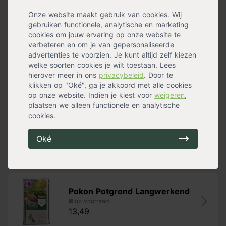
Bloemkleur
Zwart
Meer specificaties »
plantenbakken
altijd nieuwe potgrond. In een tuin met vrij
Onze website maakt gebruik van cookies. Wij
vochtige grond is Zantedeschia mooi te combineren met
gebruiken functionele, analytische en marketing
o.a.
hosta’s
. Geef de Zantedeschia in de zomer vrij veel
Handig voor erbij
cookies om jouw ervaring op onze website te
water, de grond mag constant licht vochtig zijn. Zet bij
verbeteren en om je van gepersonaliseerde
planten in pot een schotel onder de pot en laat hier in
advertenties te voorzien. Je kunt altijd zelf kiezen
droge perioden altijd een laagje water in staan.
Verplantschepje breed
welke soorten cookies je wilt toestaan. Lees
op voorraad
hierover meer in ons
privacybeleid
. Door te
Tip:
Houd
drie keer de hoogte en drie keer de breedte
8,99
klikken op "Oké", ga je akkoord met alle cookies
van de bloembol
aan voor de juiste plantdiepte en -
op onze website. Indien je kiest voor
weigeren
,
afstand.
plaatsen we alleen functionele en analytische
cookies.
Tuinknielkussen
op voorraad
Oké
6,99
Pokon Potgrond Langwerkend
op voorraad
13,49