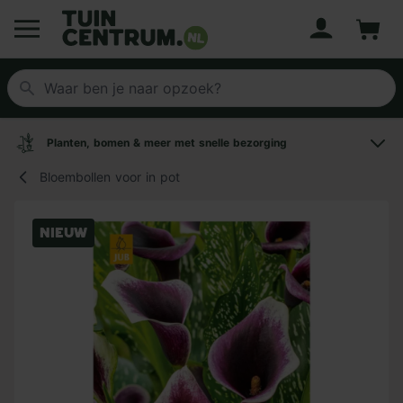
Account
Winke
Logo Tuincentrum.nl
Planten, bomen & meer met snelle bezorging
Bloembollen voor in pot
Nieuw