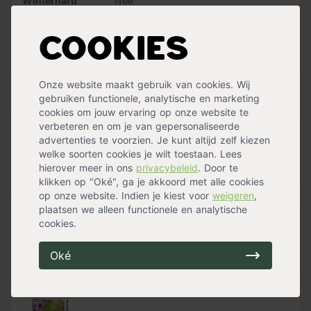
Winterhard
Nee
planten de knollen meteen wat water. Dahlias
bloeien het
Bloeiperiode
Zomerbloeier
,
Najaarsbloeier
rijkst in de volle zon
. Bewaar de knollen na de bloei op
Standplaats
Halfschaduw
,
Zon
een vorstvrije plaats en je hebt er jarenlang plezier van.
Cookies
Maximalehoogte
110 cm
Bloemkleur
Rood
,
Wit
Meer specificaties »
Tip:
Houd
drie keer de hoogte en drie keer de breedte
van de bloembol
aan voor de juiste plantdiepte en -
Onze website maakt gebruik van cookies. Wij
afstand.
Handig voor erbij
gebruiken functionele, analytische en marketing
cookies om jouw ervaring op onze website te
verbeteren en om je van gepersonaliseerde
Verplantschepje breed
advertenties te voorzien. Je kunt altijd zelf kiezen
op voorraad
welke soorten cookies je wilt toestaan. Lees
8,99
hierover meer in ons
privacybeleid
. Door te
klikken op "Oké", ga je akkoord met alle cookies
op onze website. Indien je kiest voor
weigeren
,
plaatsen we alleen functionele en analytische
cookies.
Tuinknielkussen
op voorraad
6,99
Oké