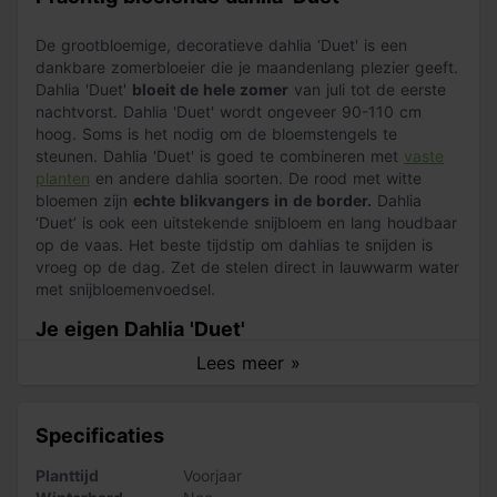
De grootbloemige, decoratieve dahlia ‘Duet' is een
dankbare zomerbloeier die je maandenlang plezier geeft.
Dahlia 'Duet'
bloeit de hele zomer
van juli tot de eerste
nachtvorst. Dahlia 'Duet' wordt ongeveer 90-110 cm
hoog. Soms is het nodig om de bloemstengels te
steunen. Dahlia 'Duet' is goed te combineren met
vaste
planten
en andere dahlia soorten. De rood met witte
bloemen zijn
echte blikvangers in de border.
Dahlia
‘Duet’ is ook een uitstekende snijbloem en lang houdbaar
op de vaas. Het beste tijdstip om dahlias te snijden is
vroeg op de dag. Zet de stelen direct in lauwwarm water
met snijbloemenvoedsel.
Je eigen Dahlia 'Duet'
Lees meer »
Dahliaknollen
kan je in het voorjaar planten. Dahlia 'Duet'
is vorstgevoelig, pas dus wel op met late nachtvorst.
Graaf een ruim plantgat, maak de aarde los en vul het
Specificaties
plantgat met goede potgrond. Leg de knollen voorzichtig
in het plantgat en dek af met 3-5 cm aarde. De
Planttijd
Voorjaar
plantafstand van de knollen is 30-60 cm. Geef na het