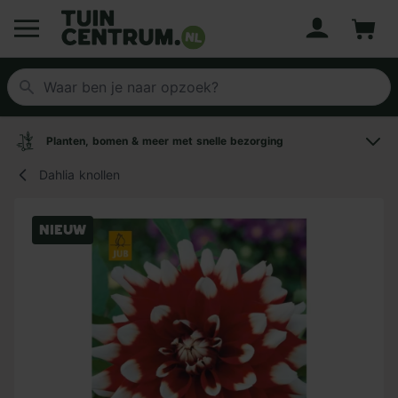
Account
Winke
Logo Tuincentrum.nl
Planten, bomen & meer met snelle bezorging
Dahlia knollen
Nieuw