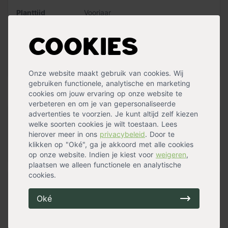
voorzichtig in het plantgat en dek af met 3-5 cm aarde.
Planttijd
Voorjaar
De plantafstand van de knollen is 30-60 cm. Geef na het
Winterhard
Nee
planten de knollen meteen wat water. Dahlias
bloeien het
Bloeiperiode
Zomerbloeier
,
Najaarsbloeier
rijkst in de volle zon
. Bewaar de knollen na de bloei op
Cookies
Standplaats
Halfschaduw
,
Zon
een vorstvrije plaats en je hebt er jarenlang plezier van.
Maximalehoogte
80 cm
Bloemkleur
Rood
,
Wit
Meer specificaties »
Tip:
Houd
drie keer de hoogte en drie keer de breedte
Onze website maakt gebruik van cookies. Wij
van de bloembol
aan voor de juiste plantdiepte en -
gebruiken functionele, analytische en marketing
afstand.
Handig voor erbij
cookies om jouw ervaring op onze website te
verbeteren en om je van gepersonaliseerde
advertenties te voorzien. Je kunt altijd zelf kiezen
Verplantschepje breed
welke soorten cookies je wilt toestaan. Lees
hierover meer in ons
op voorraad
privacybeleid
. Door te
8,99
klikken op "Oké", ga je akkoord met alle cookies
op onze website. Indien je kiest voor
weigeren
,
plaatsen we alleen functionele en analytische
cookies.
Tuinknielkussen
Oké
op voorraad
6,99