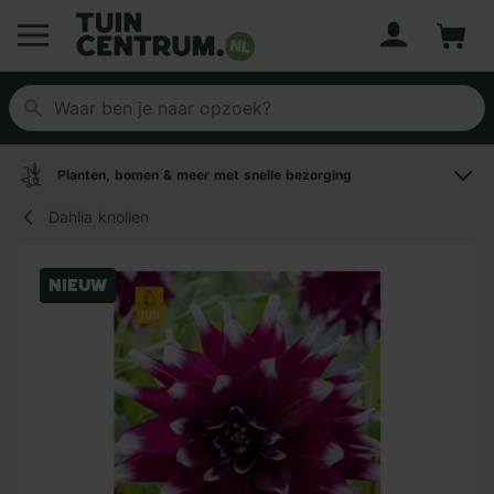
Account
Winke
Logo Tuincentrum.nl
Planten, bomen & meer met snelle bezorging
Dahlia knollen
Nieuw