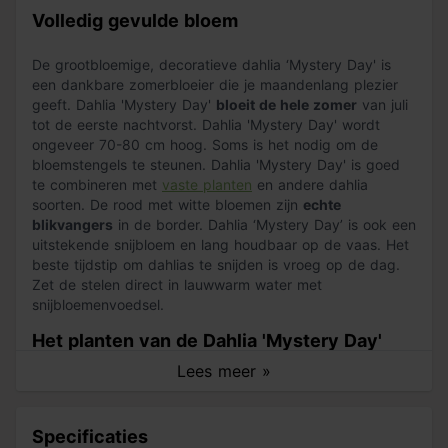
Volledig gevulde bloem
De grootbloemige, decoratieve dahlia ‘Mystery Day' is
een dankbare zomerbloeier die je maandenlang plezier
geeft. Dahlia 'Mystery Day'
bloeit de hele zomer
van juli
tot de eerste nachtvorst. Dahlia 'Mystery Day' wordt
ongeveer 70-80 cm hoog. Soms is het nodig om de
bloemstengels te steunen. Dahlia 'Mystery Day' is goed
te combineren met
vaste planten
en andere dahlia
soorten. De rood met witte bloemen zijn
echte
blikvangers
in de border. Dahlia ‘Mystery Day’ is ook een
uitstekende snijbloem en lang houdbaar op de vaas. Het
beste tijdstip om dahlias te snijden is vroeg op de dag.
Zet de stelen direct in lauwwarm water met
snijbloemenvoedsel.
Het planten van de Dahlia 'Mystery Day'
Lees meer »
Dahliaknollen
kan je in het voorjaar planten. Dahlia
'Mystery Day' is vorstgevoelig, pas dus wel op met late
nachtvorst. Graaf een ruim plantgat, maak de aarde los
Specificaties
en vul het plantgat met goede potgrond. Leg de knollen