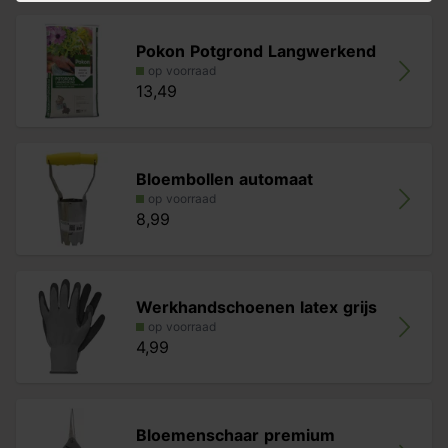
Pokon Potgrond Langwerkend
op voorraad
13,49
Bloembollen automaat
op voorraad
8,99
Werkhandschoenen latex grijs
op voorraad
4,99
Bloemenschaar premium