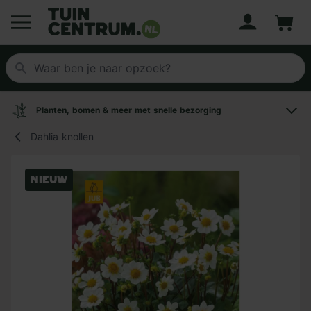
Account
Winke
Logo Tuincentrum.nl
Planten, bomen & meer met snelle bezorging
Dahlia knollen
Nieuw