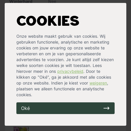
Winterhard
Nee
planten de knollen meteen wat water. Dahlias
bloeien het
Bloeiperiode
Zomerbloeier
,
Najaarsbloeier
rijkst in de volle zon
. Bewaar de knollen na de bloei op
Standplaats
Halfschaduw
,
Zon
een vorstvrije plaats en je hebt er jarenlang plezier van.
Cookies
Maximalehoogte
50 cm
Bloemkleur
Wit
Meer specificaties »
Tip:
Houd
drie keer de hoogte en drie keer de breedte
van de bloembol
aan voor de juiste plantdiepte en -
Onze website maakt gebruik van cookies. Wij
afstand.
Handig voor erbij
gebruiken functionele, analytische en marketing
cookies om jouw ervaring op onze website te
verbeteren en om je van gepersonaliseerde
Verplantschepje breed
advertenties te voorzien. Je kunt altijd zelf kiezen
welke soorten cookies je wilt toestaan. Lees
op voorraad
8,99
hierover meer in ons
privacybeleid
. Door te
klikken op "Oké", ga je akkoord met alle cookies
op onze website. Indien je kiest voor
weigeren
,
plaatsen we alleen functionele en analytische
cookies.
Tuinknielkussen
op voorraad
Oké
6,99