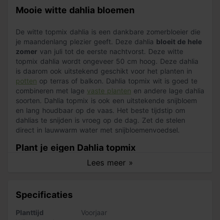
Mooie witte dahlia bloemen
De witte topmix dahlia is een dankbare zomerbloeier die
je maandenlang plezier geeft. Deze dahlia
bloeit de hele
zomer
van juli tot de eerste nachtvorst. Deze witte
topmix dahlia wordt ongeveer 50 cm hoog. Deze dahlia
is daarom ook uitstekend geschikt voor het planten in
potten
op terras of balkon. Dahlia topmix wit is goed te
combineren met lage
vaste planten
en andere lage dahlia
soorten. Dahlia topmix is ook een uitstekende snijbloem
en lang houdbaar op de vaas. Het beste tijdstip om
dahlias te snijden is vroeg op de dag. Zet de stelen
direct in lauwwarm water met snijbloemenvoedsel.
Plant je eigen Dahlia topmix
Lees meer »
Dahliaknollen
kan je in het voorjaar planten. Dahlia topmix
wit is vorstgevoelig, pas dus wel op met late nachtvorst.
Graaf een ruim plantgat, maak de aarde los en vul het
Specificaties
plantgat met goede potgrond. Leg de knollen voorzichtig
in het plantgat en dek af met 3-5 cm aarde. De
Planttijd
Voorjaar
plantafstand van de knollen is 40 cm. Geef na het