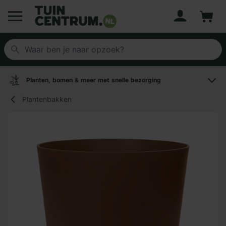
Account
Winke
Logo Tuincentrum.nl
Planten, bomen & meer met snelle bezorging
Plantenbakken