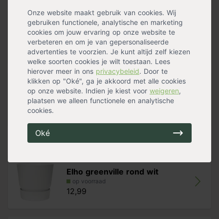
geïntegreerd waterreservoir dat er voor zorgt dat jouw
plant altijd genoeg water heeft.
Onze website maakt gebruik van cookies. Wij
Elho is niet alleen bezig om natuur dichterbij jou te halen,
gebruiken functionele, analytische en marketing
Pokon Potgrond Langwerkend
maar ook de natuur te behouden. Zo zijn alle Greenville
cookies om jouw ervaring op onze website te
op voorraad
plantenbakken gemaakt van 100% gerecycled materiaal.
verbeteren en om je van gepersonaliseerde
13,49
advertenties te voorzien. Je kunt altijd zelf kiezen
welke soorten cookies je wilt toestaan. Lees
hierover meer in ons
privacybeleid
. Door te
klikken op "Oké", ga je akkoord met alle cookies
Pokon Hydrokorrels
op onze website. Indien je kiest voor
weigeren
,
op voorraad
plaatsen we alleen functionele en analytische
13,99
cookies.
Oké
Alternatieven
Elho greenville rond wit
op voorraad
12,99