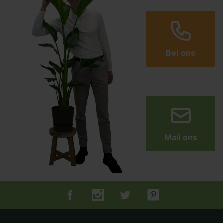
Bel ons
Mail ons
Tuincentrum.nl op Facebook
Tuincentrum.nl op Instagram
Tuincentrum.nl op Twitter
Tuincentrum.nl op Pin