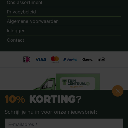
Ons assortiment
Privacybeleid
Algemene voorwaarden
Inloggen
Contact
10%
Korting?
Schrijf je nú in voor onze nieuwsbrief:
Beoordeling:
8.9
door
3.862
klanten
© 2014 - 2026 - Tuincentrum.nl B.V.