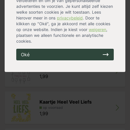
verbeteren en om je van gepersonaliseerde
advertenties te voorzien. Je kunt altijd zelf kiezen
Alternatieven
welke soorten cookies je wilt toestaan. Lees
hierover meer in ons
privacybeleid
. Door te
klikken op "Oké", ga je akkoord met alle cookies
Kaartje Fijne Vaderdag
op onze website. Indien je kiest voor
weigeren
,
op voorraad
plaatsen we alleen functionele en analytische
1,99
cookies.
Oké
Kaartje Happy New House
op voorraad
1,99
Kaartje Heel Veel Liefs
op voorraad
1,99