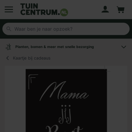
Account
Winke
Logo Tuincentrum.nl
Planten, bomen & meer met snelle bezorging
Kaartje bij cadeaus