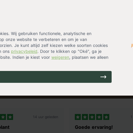
Hartjes
op voorraad
1,99
tje
bij de bestelling. Typ de
wij zorgen ervoor dat de
es. Wij gebruiken functionele, analytische en
Kaartje Knu
op onze website te verbeteren en om je van
op voorraad
rzien. Je kunt altijd zelf kiezen welke soorten cookies
1,99
in ons
privacybeleid
. Door te klikken op "Oké", ga je
site. Indien je kiest voor
weigeren
, plaatsen we alleen
ing? Laat je emailadres achter en ontvang eenmalig
14 uur geleden
1
lant
Goede ervaring!