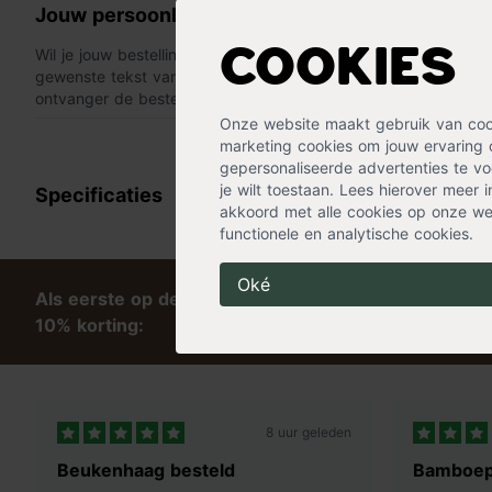
Jouw persoonlijke boodschap op een kaartje
Wil je jouw bestelling persoonlijk maken? Dat kan met een
kaar
Cookies
gewenste tekst van maximaal 300 tekens bij de bestelling en 
ontvanger de bestelling inclusief kaartje krijgt.
Onze website maakt gebruik van cooki
« Lees minder
marketing cookies om jouw ervaring 
gepersonaliseerde advertenties te voo
je wilt toestaan. Lees hierover meer 
Specificaties
akkoord met alle cookies op onze web
functionele en analytische cookies.
Oké
Als eerste op de hoogte van tips en exclusieve kort
10% korting:
8 uur geleden
Beukenhaag besteld
Bamboep