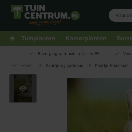
Logo Tuincentrum.nl
Homepage
Tuinplanten
Kamerplanten
Bom
Bezorging aan huis in NL en BE
Vana
Home
Kaartje bij cadeaus
Kaartje Paashaas