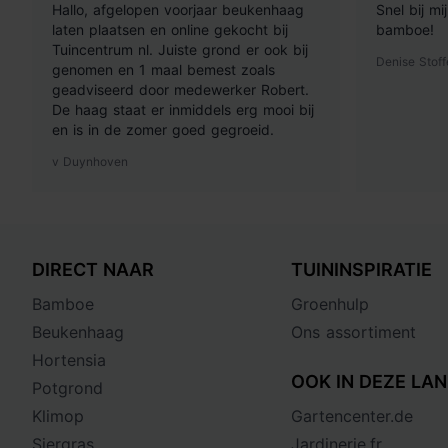
Hallo, afgelopen voorjaar beukenhaag
Snel bij m
laten plaatsen en online gekocht bij
bamboe!
Tuincentrum nl. Juiste grond er ook bij
Denise Stoff
genomen en 1 maal bemest zoals
geadviseerd door medewerker Robert.
De haag staat er inmiddels erg mooi bij
en is in de zomer goed gegroeid.
v Duynhoven
DIRECT NAAR
TUININSPIRATIE
Bamboe
Groenhulp
Beukenhaag
Ons assortiment
Hortensia
OOK IN DEZE LAN
Potgrond
Klimop
Gartencenter.de
Siergras
Jardinerie.fr