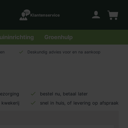
Klantenservice
Account
Winkelwage
uininrichting
Groenhulp
len
Deskundig advies voor en na aankoop
bezorging
bestel nu, betaal later
 kwekerij
snel in huis, of levering op afspraak