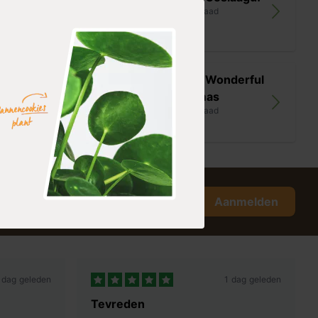
op voorraad
1,99
Kaartje Wonderful
ffelpartner
Christmas
op voorraad
1,99
Aanmelden
 dag geleden
1 dag geleden
Tevreden