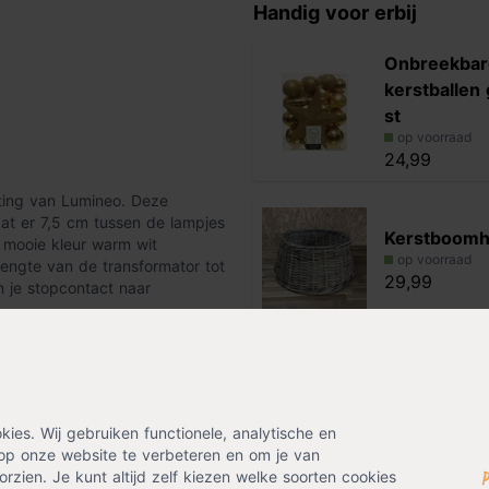
Handig voor erbij
Onbreekbar
kerstballen
st
op voorraad
24,99
hting van Lumineo. Deze
dat er 7,5 cm tussen de lampjes
Kerstboomh
n mooie kleur warm wit
op voorraad
engte van de transformator tot
29,99
n je stopcontact naar
or kerstbomen van groter dan
Kerstbooms
uiken voor kleinere kerstbomen
Cinco
op voorraad
es. Wij gebruiken functionele, analytische en
29,99
g aan en uit gaat
. Met de timer
op onze website te verbeteren en om je van
an (in de nacht en overdag).
rzien. Je kunt altijd zelf kiezen welke soorten cookies