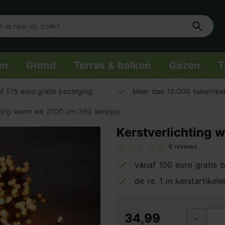
en
Grond
Terras & balkon
Gazon
T
f 175 euro gratis bezorging
Meer dan 10.000 tuinartike
hting warm wit 2700 cm 360 lampjes
Kerstverlichting
0 reviews
vanaf 100 euro gratis 
de nr. 1 in kerstartikele
34,99
-