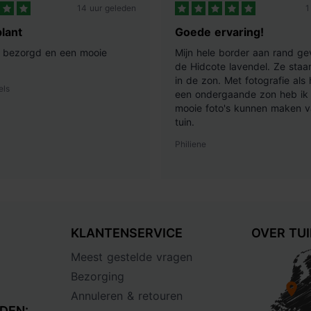
14 uur geleden
1
lant
Goede ervaring!
ij bezorgd en een mooie
Mijn hele border aan rand ge
de Hidcote lavendel. Ze staan
in de zon. Met fotografie als
els
een ondergaande zon heb ik 
mooie foto's kunnen maken v
tuin.
Philiene
KLANTENSERVICE
OVER TU
Meest gestelde vragen
Bezorging
Annuleren & retouren
DEN: