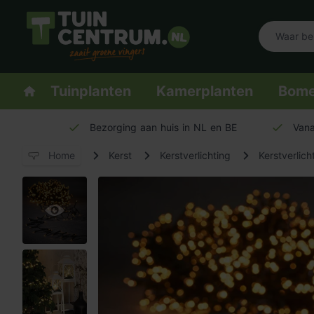
Logo Tuincentrum.nl
Homepage
Tuinplanten
Kamerplanten
Bom
Bezorging aan huis in NL en BE
Vana
Home
Kerst
Kerstverlichting
Kerstverlic