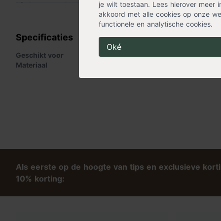
je wilt toestaan. Lees hierover meer 
Lichtsnoer kenmerken
Lees meer »
akkoord met alle cookies op onze web
functionele en analytische cookies.
Lichtsnoer met lampjes: 2700 cm
Specificaties
Lengte tot transformator: 500 cm
Oké
Totaal lengte snoer: 3200 cm
Geschikt voor
Binnen
,
Buiten
Aantal led lampjes: 360
Materiaal
LED
Afstand tussen de lampjes: 7,5 cm
Met handige dimfunctie en timer
Styling advies
- uitermate geschikt voor het verlichten van
ke
een handomdraai zitten de 360 warm witte lampjes in de ker
of leg de snoer gewoon in de vensterbank met wat dennengro
voor buitengebruik
is de kerstverlichting ideaal, want een bo
conifeer wordt met deze lichtsnoer mooi verlicht.
Als eerste op de hoogte van tips en exclusieve kort
10% korting: