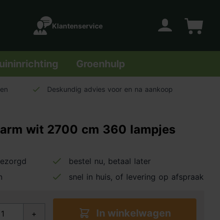
Klantenservice
Account
Winkelwage
uininrichting
Groenhulp
len
Deskundig advies voor en na aankoop
 warm wit 2700 cm 360 lampjes
bezorgd
bestel nu, betaal later
n
snel in huis, of levering op afspraak
In winkelwagen
+