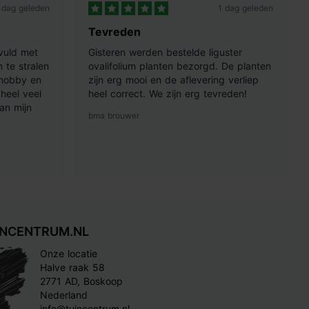
 dag geleden
1 dag geleden
Tevreden
vuld met
Gisteren werden bestelde liguster
 te stralen
ovalifolium planten bezorgd. De planten
 hobby en
zijn erg mooi en de aflevering verliep
heel veel
heel correct. We zijn erg tevreden!
an mijn
bma brouwer
INCENTRUM.NL
Onze locatie
Halve raak 58
2771 AD, Boskoop
Nederland
info@tuincentrum.nl