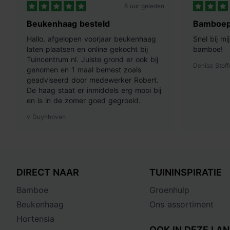
8 uur geleden
Beukenhaag besteld
Bamboep
Hallo, afgelopen voorjaar beukenhaag
Snel bij m
laten plaatsen en online gekocht bij
bamboe!
Tuincentrum nl. Juiste grond er ook bij
Denise Stoff
genomen en 1 maal bemest zoals
geadviseerd door medewerker Robert.
De haag staat er inmiddels erg mooi bij
en is in de zomer goed gegroeid.
v Duynhoven
DIRECT NAAR
TUININSPIRATIE
Bamboe
Groenhulp
Beukenhaag
Ons assortiment
Hortensia
OOK IN DEZE LAN