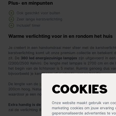
Plus- en minpunten
Ook geschikt voor buiten
Zeer lange kerstverlichting
Inclusief timer
Warme verlichting voor in en rondom het huis
Je creëert in een handomdraai meer sfeer met de kerstverlic
kerstverlichting komt uit onze premium collectie en betekent 
zit. De
360 led energiezuinige lampjes
zijn uitgevoerd in ee
(2300/2500 Kelvin). De lengte met lampjes is 2700 cm en de l
het begin van de lichtsnoer is 5 meter. Ruimte genoeg dus va
bijvoorbeeld je kerstboom of guirlande, wel zo handig.
De lengte van de
kerstverlichting
maakt de snoer geschikt vo
Cookies
200cm hoog. Natuurlijk kun je deze kerstverlichting ook gebr
waardoor je een nog groter effect creëert, succes verzekerd.
Onze website maakt gebruik van cooki
Extra handig is de timer die zorgt dat de verlichting elke da
marketing cookies om jouw ervaring 
zal de verlichting 8 uur branden en daarna voor 16 uur uit ga
gepersonaliseerde advertenties te voo