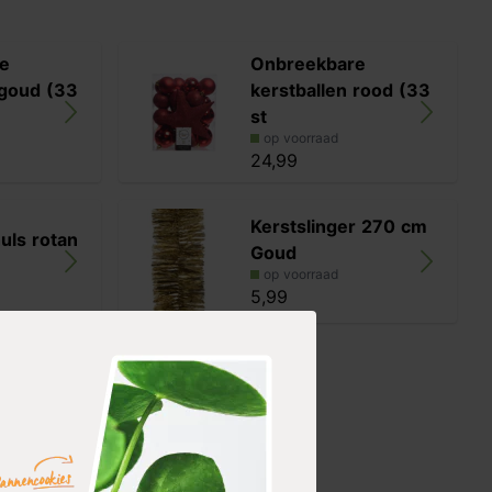
e
Onbreekbare
 goud (33
kerstballen rood (33
st
op voorraad
24,99
Kerstslinger 270 cm
uls rotan
Goud
op voorraad
5,99
tandaard