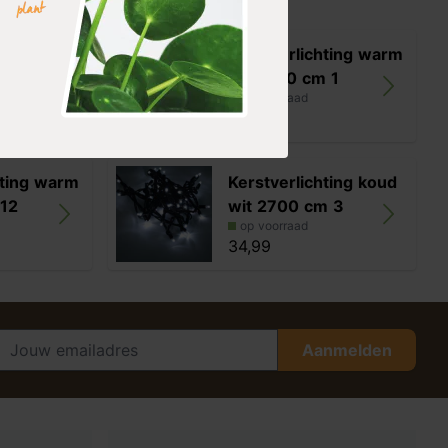
hting koud
Kerstverlichting warm
 12
wit 1350 cm 1
op voorraad
24,99
hting warm
Kerstverlichting koud
 12
wit 2700 cm 3
op voorraad
34,99
Aanmelden