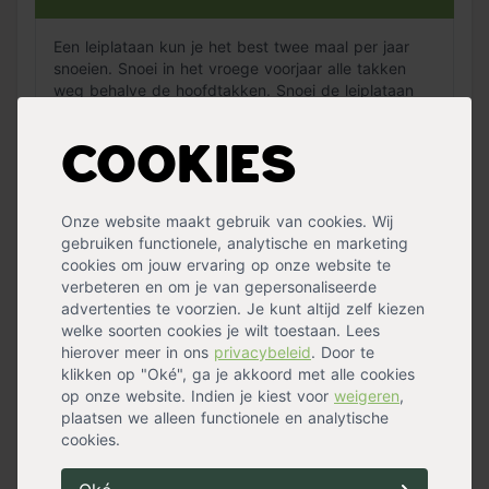
Een leiplataan kun je het best twee maal per jaar
snoeien. Snoei in het vroege voorjaar alle takken
weg behalve de hoofdtakken. Snoei de leiplataan
tijdens de (late) zomer in model zodat de boom in
het najaar en in de winter een strakke vorm heeft.
Cookies
Na de snoei vormt de leiplataan eerst nieuwe
uitlopers dichtbij de hoofdtakken. Daardoor wordt
het blader- en takkendek zeer compact.
Onze website maakt gebruik van cookies. Wij
gebruiken functionele, analytische en marketing
cookies om jouw ervaring op onze website te
Hoe wordt de Leiplataan bezorgd?
verbeteren en om je van gepersonaliseerde
advertenties te voorzien. Je kunt altijd zelf kiezen
welke soorten cookies je wilt toestaan. Lees
De boom wordt door onze bomenleverancier
hierover meer in ons
privacybeleid
. Door te
geleverd met speciaal vervoer die geschikt is voor
klikken op "Oké", ga je akkoord met alle cookies
het vervoeren van bomen. De bomenleverancier
op onze website. Indien je kiest voor
weigeren
,
neemt binnen enkele dagen na bestellen contact
plaatsen we alleen functionele en analytische
met je op per mail om een leverdatum af te
cookies.
spreken.