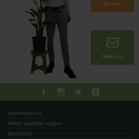
Bel ons
Mail ons
Tuincentrum.nl op Facebook
Tuincentrum.nl op Instagram
Tuincentrum.nl op Twitter
Tuincentrum.nl op Pin
Klantenservice
Meest gestelde vragen
Bezorging