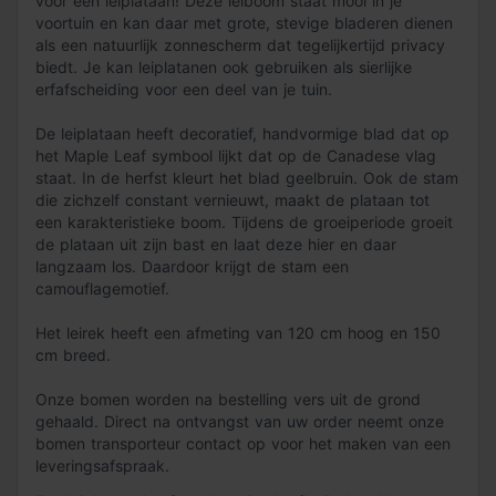
voor een leiplataan! Deze leiboom staat mooi in je
voortuin en kan daar met grote, stevige bladeren dienen
als een natuurlijk zonnescherm dat tegelijkertijd privacy
biedt. Je kan leiplatanen ook gebruiken als sierlijke
erfafscheiding voor een deel van je tuin.
De leiplataan heeft decoratief, handvormige blad dat op
het Maple Leaf symbool lijkt dat op de Canadese vlag
staat. In de herfst kleurt het blad geelbruin. Ook de stam
die zichzelf constant vernieuwt, maakt de plataan tot
een karakteristieke boom. Tijdens de groeiperiode groeit
de plataan uit zijn bast en laat deze hier en daar
langzaam los. Daardoor krijgt de stam een
camouflagemotief.
Het leirek heeft een afmeting van 120 cm hoog en 150
cm breed.
Onze bomen worden na bestelling vers uit de grond
gehaald. Direct na ontvangst van uw order neemt onze
bomen transporteur contact op voor het maken van een
leveringsafspraak.