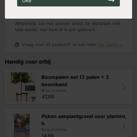
Oké
Hoe wordt de Leiplataan geleverd?
Afhankelijk van het seizoen wordt de leiplataan met
kale wortel, met kluit of in pot geleverd.
Vraag over dit product? Je kan hem
hier stellen »
Handig voor erbij
Boompalen set (2 palen + 2
boomband
op voorraad
47,99
Pokon aanplantgrond voor planten,
h
op voorraad
14,89