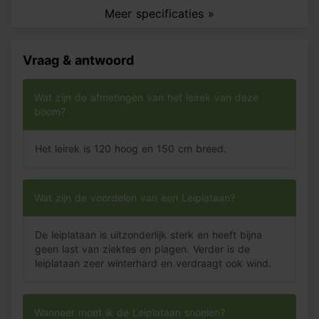
Vorm
Leirek
en boomband zorg je ervoor dat de boom het eerste jaar
Meer specificaties »
niet omwaait. Je kunt de leiboom ook gebruiken om in
een groter framewerk te zetten.
Vraag & antwoord
Zo verzorg je de leiplataan
Een leiplataan kun je het best twee maal per jaar
snoeien. Snoei in het vroege voorjaar alle takken weg
Wat zijn de afmetingen van het leirek van deze
behalve de hoofdtakken. Snoei de leiplataan tijdens de
boom?
(late) zomer in model zodat de boom in het najaar en in
de winter een strakke vorm heeft. Na de snoei vormt je
Het leirek is 120 hoog en 150 cm breed.
leiplataan eerst nieuwe uitlopers dichtbij de hoofdtakken.
Daardoor wordt het blader- en takkendek zeer compact.
Wat zijn de voordelen van een Leiplataan?
De leiplataan is uitzonderlijk sterk en heeft bijna
geen last van ziektes en plagen. Verder is de
leiplataan zeer winterhard en verdraagt ook wind.
Wanneer moet ik de Leiplataan snoeien?