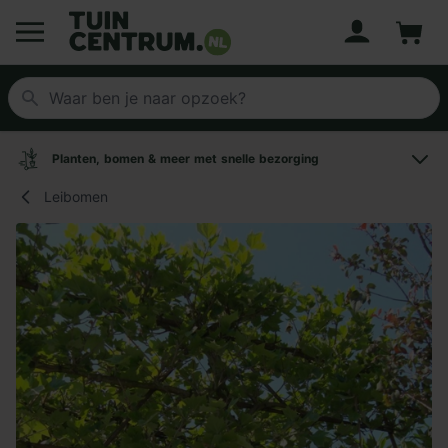
Account
Winke
Logo Tuincentrum.nl
Planten, bomen & meer met snelle bezorging
Leibomen