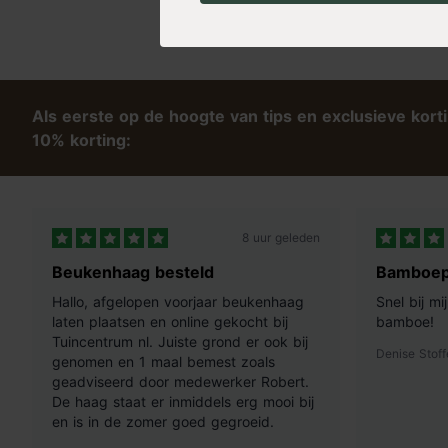
Als eerste op de hoogte van tips en exclusieve kort
10% korting:
8 uur geleden
Beukenhaag besteld
Bamboep
Hallo, afgelopen voorjaar beukenhaag
Snel bij m
laten plaatsen en online gekocht bij
bamboe!
Tuincentrum nl. Juiste grond er ook bij
Denise Stoff
genomen en 1 maal bemest zoals
geadviseerd door medewerker Robert.
De haag staat er inmiddels erg mooi bij
en is in de zomer goed gegroeid.