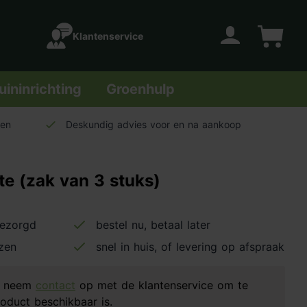
Klantenservice
Account
Winkelwage
uininrichting
Groenhulp
len
Deskundig advies voor en na aankoop
te (zak van 3 stuks)
bezorgd
bestel nu, betaal later
jzen
snel in huis, of levering op afspraak
d, neem
contact
op met de klantenservice om te
oduct beschikbaar is.