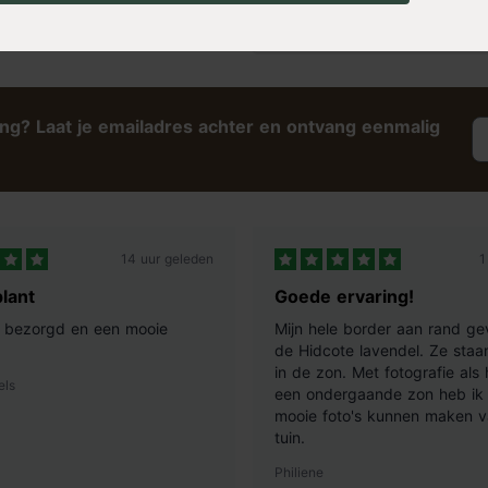
op voorraad
8,35
ing? Laat je emailadres achter en ontvang eenmalig
14 uur geleden
1
lant
Goede ervaring!
ij bezorgd en een mooie
Mijn hele border aan rand ge
de Hidcote lavendel. Ze staan
in de zon. Met fotografie als
els
een ondergaande zon heb ik 
mooie foto's kunnen maken v
tuin.
Philiene