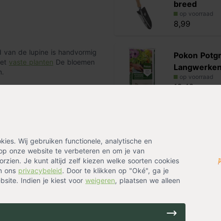
breed
op voorraad
8,99
ad van de lupine is handvormig
Pokon Potg
met
vaste planten
De bloemen
Langwerke
m.
op voorraad
13,49
 de tuingrond door er wat
Werkhands
uiste hoogte in het plantgat.
latex grijs
au komen. Vul het plantgat met
op voorraad
De Lupinus
es. Wij gebruiken functionele, analytische en
groeit goed in de
4,99
op onze website te verbeteren en om je van
erige grond.
rzien. Je kunt altijd zelf kiezen welke soorten cookies
de bloembol
in ons
privacybeleid
aan voor de juiste
. Door te klikken op "Oké", ga je
Alternatieven
site. Indien je kiest voor
weigeren
, plaatsen we alleen
Delphinium '
(ridderspoo