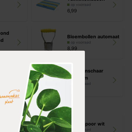
op voorraad
6,99
rond
Bloembollen automaat
nd
op voorraad
8,99
choenen
Bloemenschaar
premium
op voorraad
9,99
Blue Bird'
Ridderspoor wit
r
op voorraad