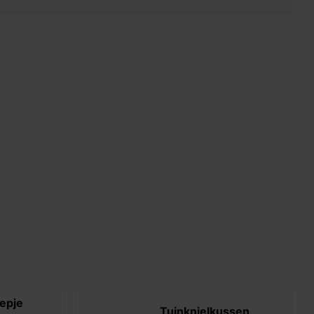
epje
Tuinknielkussen