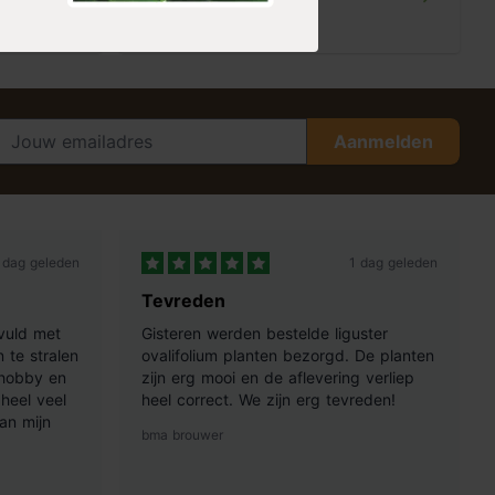
8,35
Aanmelden
 dag geleden
1 dag geleden
Tevreden
vuld met
Gisteren werden bestelde liguster
 te stralen
ovalifolium planten bezorgd. De planten
 hobby en
zijn erg mooi en de aflevering verliep
heel veel
heel correct. We zijn erg tevreden!
an mijn
bma brouwer