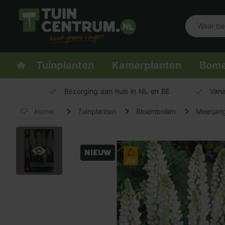
Logo Tuincentrum.nl
Homepage
Tuinplanten
Kamerplanten
Bom
Bezorging aan huis in NL en BE
Vana
Home
Tuinplanten
Bloembollen
Meerjari
Nieuw