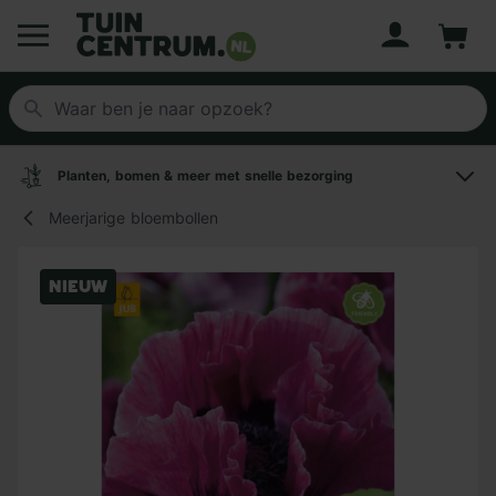
Account
Winke
Logo Tuincentrum.nl
Planten, bomen & meer met snelle bezorging
Meerjarige bloembollen
Nieuw