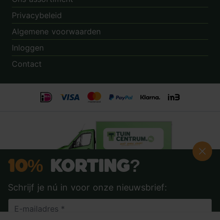
Privacybeleid
Algemene voorwaarden
Inloggen
Contact
10%
Korting?
Schrijf je nú in voor onze nieuwsbrief:
Beoordeling:
8.9
door
3.862
klanten
© 2014 - 2026 - Tuincentrum.nl B.V.
info@tuincentrum.nl
·
085 40 16 555