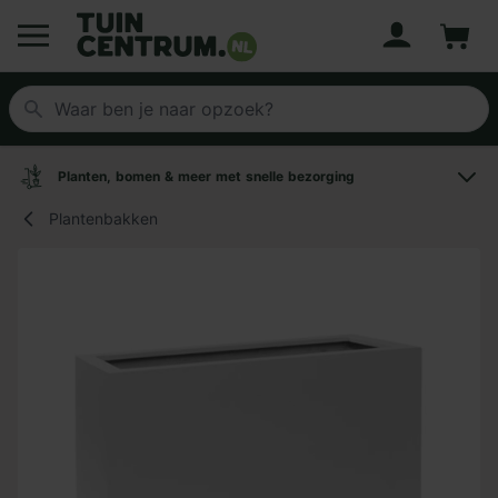
Account
Winke
Logo Tuincentrum.nl
Planten, bomen & meer met snelle bezorging
Plantenbakken