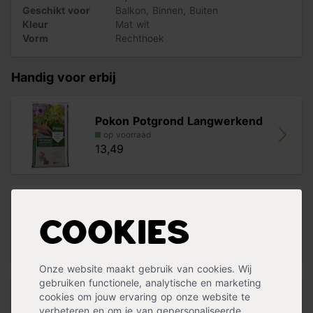
Geschikt voor
Balkon
,
Binnen
,
Buiten
Kleur
Mat wit
Vorm
Rechthoek
Handig voor erbij
Pokon Potgrond Langwerkend
op voorraad
13,49
Pokon Hydrokorrels
op voorraad
Cookies
13,99
Onze website maakt gebruik van cookies. Wij
gebruiken functionele, analytische en marketing
cookies om jouw ervaring op onze website te
Roze pampasgras
verbeteren en om je van gepersonaliseerde