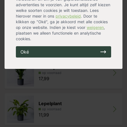
op voorraad
advertenties te voorzien. Je kunt altijd zelf kiezen
17,79
welke soorten cookies je wilt toestaan. Lees
hierover meer in ons
privacybeleid
. Door te
klikken op "Oké", ga je akkoord met alle cookies
op onze website. Indien je kiest voor
weigeren
,
Hemelse bamboe
plaatsen we alleen functionele en analytische
op voorraad
cookies.
17,99
Oké
Kamerpalm
op voorraad
17,99
Lepelplant
op voorraad
11,99