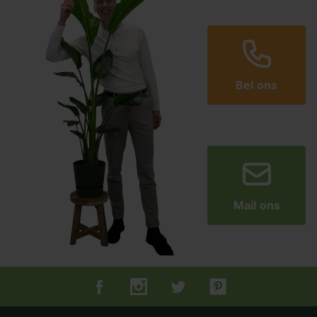
Bel ons
Mail ons
Tuincentrum.nl op Facebook
Tuincentrum.nl op Instagram
Tuincentrum.nl op Twitter
Tuincentrum.nl op Pin