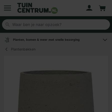
Account
Winke
Logo Tuincentrum.nl
Planten, bomen & meer met snelle bezorging
Plantenbakken