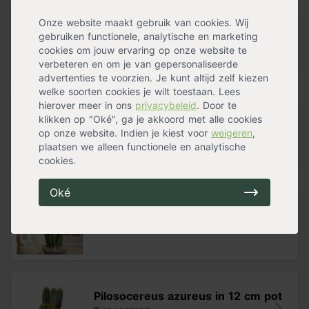
Onze website maakt gebruik van cookies. Wij
Pokon Hydrokorrels
gebruiken functionele, analytische en marketing
op voorraad
cookies om jouw ervaring op onze website te
13,99
verbeteren en om je van gepersonaliseerde
advertenties te voorzien. Je kunt altijd zelf kiezen
welke soorten cookies je wilt toestaan. Lees
hierover meer in ons
privacybeleid
. Door te
Rhododendron paars
klikken op "Oké", ga je akkoord met alle cookies
op onze website. Indien je kiest voor
weigeren
,
op voorraad
22,99
plaatsen we alleen functionele en analytische
cookies.
Oké
Sanseveria 'Black Coral'
op voorraad
Pilosocereus azureus in 12 cm pot