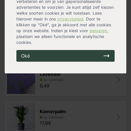
verbeteren en om je van gepersonaliseerde
op voorraad
advertenties te voorzien. Je kunt altijd zelf kiezen
13,99
welke soorten cookies je wilt toestaan. Lees
hierover meer in ons
privacybeleid
. Door te
klikken op "Oké", ga je akkoord met alle cookies
op onze website. Indien je kiest voor
weigeren
,
Sneeuwbalhortensia 'Annabelle'
plaatsen we alleen functionele en analytische
cookies.
op voorraad
13,49
Oké
Lavendel
op voorraad
6,49
Kamerpalm
op voorraad
17,99