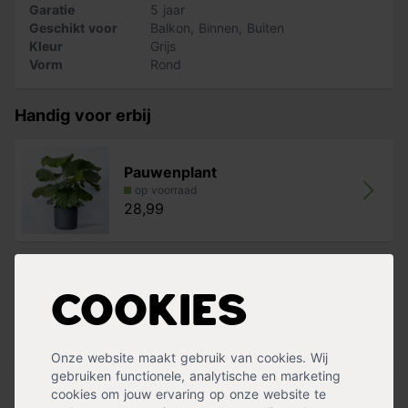
Garatie
5 jaar
Geschikt voor
Balkon
,
Binnen
,
Buiten
Kleur
Grijs
Vorm
Rond
Handig voor erbij
Pauwenplant
op voorraad
28,99
Pokon Potgrond Langwerkend
Cookies
op voorraad
13,49
Onze website maakt gebruik van cookies. Wij
gebruiken functionele, analytische en marketing
cookies om jouw ervaring op onze website te
Pokon Hydrokorrels