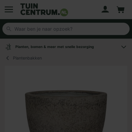
Account
Winke
Logo Tuincentrum.nl
Planten, bomen & meer met snelle bezorging
Plantenbakken