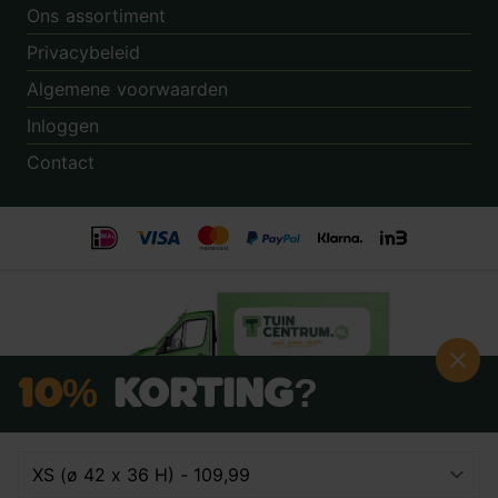
Ons assortiment
Privacybeleid
Algemene voorwaarden
Inloggen
Contact
10%
Korting?
Schrijf je nú in voor onze nieuwsbrief:
Beoordeling:
8.9
door
3.862
klanten
© 2014 - 2026 - Tuincentrum.nl B.V.