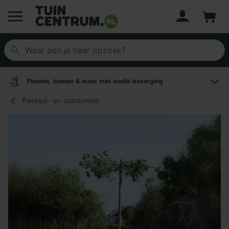
Account
Winke
Logo Tuincentrum.nl
Planten, bomen & meer met snelle bezorging
Parasol- en dakbomen