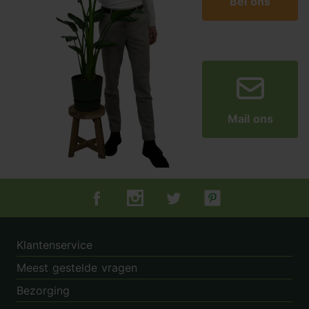
Bel ons
Mail ons
Tuincentrum.nl op Facebook
Tuincentrum.nl op Instagram
Tuincentrum.nl op Twitter
Tuincentrum.nl op Pin
Klantenservice
Meest gestelde vragen
Bezorging