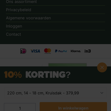
Ons assortiment
Privacybeleid
Algemene voorwaarden
Inloggen
Contact
10%
Korting?
Schrijf je nú in voor onze nieuwsbrief:
Beoordeling:
8.9
door
3.862
klanten
© 2014 - 2026 - Tuincentrum.nl B.V.
In winkelwagen
Ja, ik wil 10% korting