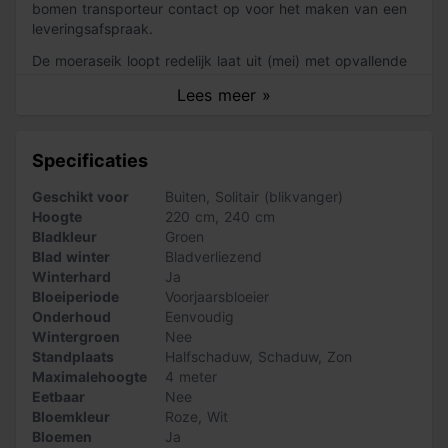
bomen transporteur contact op voor het maken van een
leveringsafspraak.
De moeraseik loopt redelijk laat uit (mei) met opvallende
heldergroene bladeren. Het blad is gelobd. Advies is om
Lees meer »
de dak Moeraseik jaarlijks terug te snoeien tot een egaal
dak, zodat hij zijn dakvorm behoudt. Als mooiste
sierwaarde heeft de Quercus palustris een prachtige
Specificaties
herfstvertoning. In de herfst kleurt het blad rood/oranje-
rood en steelt hiermee de show in elke tuin!
Geschikt voor
Buiten
,
Solitair (blikvanger)
Hoogte
220 cm
,
240 cm
Bladkleur
Groen
Blad winter
Bladverliezend
Winterhard
Ja
Bloeiperiode
Voorjaarsbloeier
Onderhoud
Eenvoudig
Wintergroen
Nee
Standplaats
Halfschaduw
,
Schaduw
,
Zon
Maximalehoogte
4 meter
Eetbaar
Nee
Bloemkleur
Roze
,
Wit
Bloemen
Ja