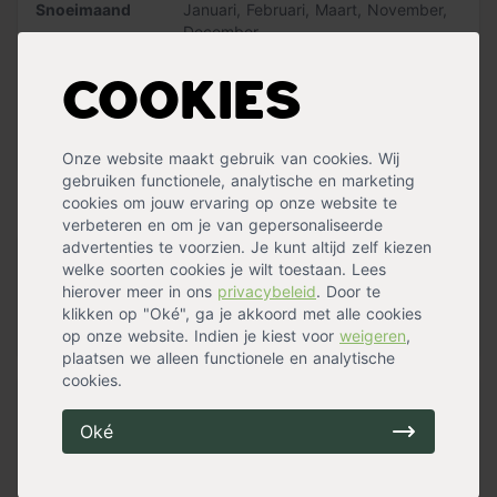
Snoeimaand
Januari
,
Februari
,
Maart
,
November
,
December
Waterbehoefte
Gemiddeld
Vruchtdragend
Ja
Cookies
Geschiktomteleiden
Ja
Groeisnelheid
Gemiddeld
Vorm
Dak / parasol
Meer specificaties »
Onze website maakt gebruik van cookies. Wij
gebruiken functionele, analytische en marketing
Handig voor erbij
cookies om jouw ervaring op onze website te
verbeteren en om je van gepersonaliseerde
advertenties te voorzien. Je kunt altijd zelf kiezen
Boompalen set (2 palen + 2
welke soorten cookies je wilt toestaan. Lees
boomband
hierover meer in ons
privacybeleid
. Door te
op voorraad
klikken op "Oké", ga je akkoord met alle cookies
47,99
op onze website. Indien je kiest voor
weigeren
,
plaatsen we alleen functionele en analytische
cookies.
Pokon aanplantgrond voor planten,
h
Oké
op voorraad
14,89