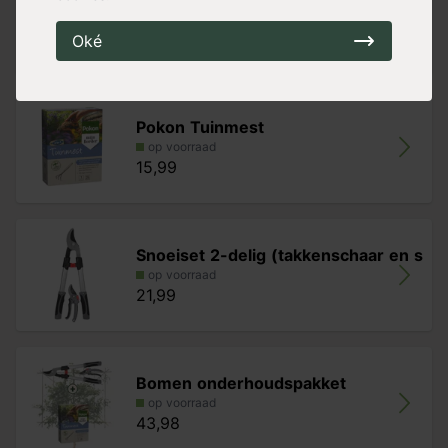
h
op voorraad
Oké
14,89
Pokon Tuinmest
op voorraad
15,99
Snoeiset 2-delig (takkenschaar en s
op voorraad
21,99
Bomen onderhoudspakket
op voorraad
43,98