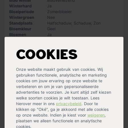
Blad winter
Bladverliezend
grond gehaald bij de kweker en in pot gekweekt. Zodra
Winterhard
Ja
de bomen klaarstaan zullen we contact met je opnemen
Bloeiperiode
Zomerbloeier
voor een afleverafspraak.
Wintergroen
Nee
Standplaats
Halfschaduw
,
Schaduw
,
Zon
Kenmerken
Bloemkleur
Geel
Stamhoogte: tussen 180 en 200cm
Bloemen
Ja
Maximale hoogte: 30m
Vruchtdragend
Ja
Blad: min of meer rond, donkergroen, 4-9cm
Groeisnelheid
Snel
Bloeiperiode: juni/juli
Vorm
Cookies
Hoogstam
Vrucht: rond, eivormig, eerst grijs en viltig, later kaal, Ø
Herfstverkleuring
Geel
,
Groen
0,5-0,8cm
Meer specificaties »
Grondsoort: alle
Onze website maakt gebruik van cookies. Wij
Windbestendigheid: zeer goed
Handig voor erbij
gebruiken functionele, analytische en marketing
Oorsprong: Europa
cookies om jouw ervaring op onze website te
verbeteren en om je van gepersonaliseerde
Let op: bij het kiezen van een boom is de stamomtrek
Boompalen set (2 palen + 2
advertenties te voorzien. Je kunt altijd zelf kiezen
leidend. De bij de stamomtrek genoemde hoogte is
boomband
welke soorten cookies je wilt toestaan. Lees
slechts een indicatie. Dus aan de hoogte indicatie
op voorraad
hierover meer in ons
privacybeleid
. Door te
kunnen geen rechten worden ontleend.
47,99
klikken op "Oké", ga je akkoord met alle cookies
op onze website. Indien je kiest voor
weigeren
,
plaatsen we alleen functionele en analytische
Pokon aanplantgrond voor planten,
cookies.