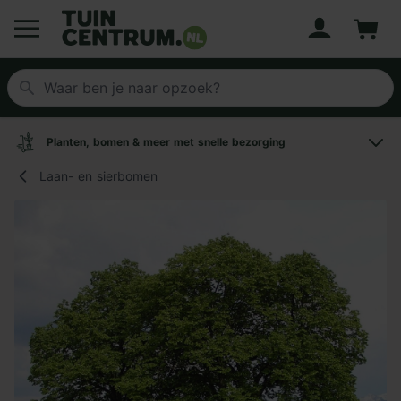
Account
Winke
Logo Tuincentrum.nl
Planten, bomen & meer met snelle bezorging
Laan- en sierbomen