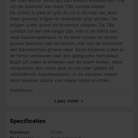
het blad eerder verschijnt dan andere lindesoorten. Ook
zijn de bladeren van deze Tilia cordata kleiner.
De schors is glad en grijs en zal in de loop der jaren
meer groeven krijgen en donkerder grijs worden. De
twijgen zullen groen tot bruinrood uitlopen. De Tilia
cordata zal een blikvanger zijn, met in de herfst een
waar kleurenspektakel. In de lente komen de donker
groene bladeren aan de takken, met aan de onderkant
een blauwachtige groene kleur. Deze bladeren zullen in
de herfst verkleuren naar een geelgroene herfstkleur.
Begin juli zullen er bloemen aan de boom komen, deze
verspreiden een zoete geur en zijn zeer geliefd bij
verschillende insectensoorten. In de nazomer maken
deze bloemen plaats voor kleine ronde vruchten.
Onderhoud
De Tilia cordata is gemakkelijk in zijn onderhoud. Je
Lees meer »
hoeft de boom enkel te snoeien om hem in zijn vorm te
behouden. De boom groeit op alle grondsoorten, zelfs op
droge zandgronden.
Specificaties
LET OP: De levering van de bomen kan maximaal een
Bladkleur
Groen
week duren. De bomen worden speciaal voor jou uit de