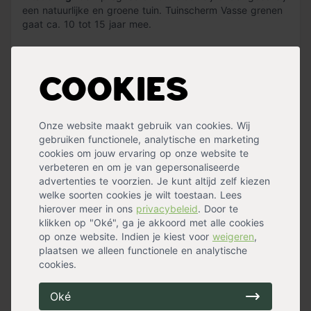
een natuurlijke en groene tuin. Tuinscherm Vasse grenen
gaat ca. 10 tot 15 jaar mee.
Creëer privacy met Tuinscherm Vasse
Cookies
Het scherm bestaat uit 2 horizontale tussenliggers en 19
verticale planken; 10 aan de voorzijde en 9 aan de
achterzijde. Door de hoeveelheid planken biedt dit
Onze website maakt gebruik van cookies. Wij
tuinscherm erg
weinig doorkijk
en daarmee veel
gebruiken functionele, analytische en marketing
privacy. Zo kun je zonder pottenkijkers genieten van
cookies om jouw ervaring op onze website te
jouw tuin! Dit scherm is RVS geschroefd, waardoor deze
verbeteren en om je van gepersonaliseerde
indien gewenst
eenvoudig op maat gemaakt
kan
advertenties te voorzien. Je kunt altijd zelf kiezen
worden. Het scherm kan alleen verticaal geplaatst
welke soorten cookies je wilt toestaan. Lees
worden.
hierover meer in ons
privacybeleid
. Door te
klikken op "Oké", ga je akkoord met alle cookies
Wil je een lagere schutting plaatsen? Dat kan!
op onze website. Indien je kiest voor
weigeren
,
Tuinscherm Vasse bruin grenen is verkrijgbaar in diverse
plaatsen we alleen functionele en analytische
hoogtes.
cookies.
Wat heb ik verder nodig?
Oké
Lees meer »
Voor het plaatsen van een schutting heb je
palen
nodig.