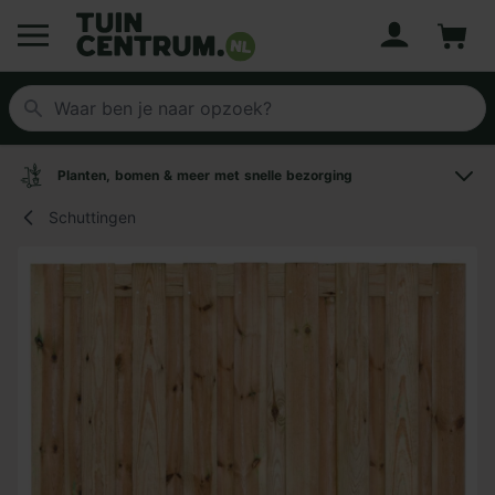
Account
Winke
Logo Tuincentrum.nl
Planten, bomen & meer met snelle bezorging
Schuttingen