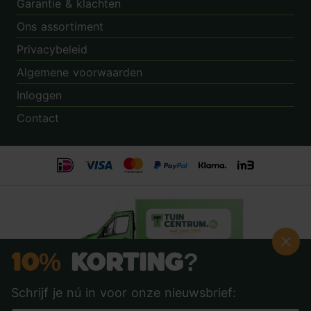
Garantie & klachten
Ons assortiment
Privacybeleid
Algemene voorwaarden
Inloggen
Contact
10%
Korting?
Schrijf je nú in voor onze nieuwsbrief:
Beoordeling:
8.9
door
3.862
klanten