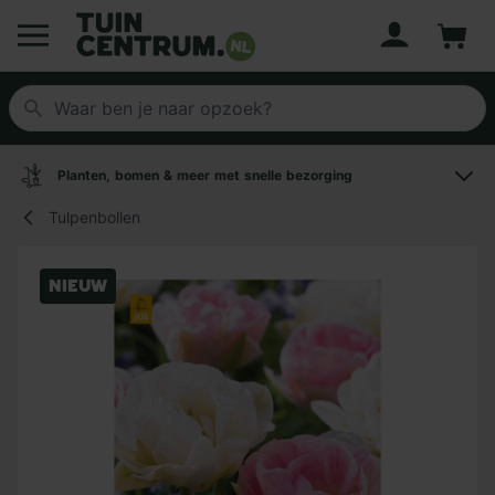
Account
Winke
Logo Tuincentrum.nl
Planten, bomen & meer met snelle bezorging
Tulpenbollen
Nieuw