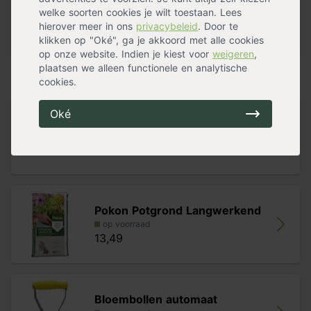
Standplaats
Halfschaduw
,
Zon
welke soorten cookies je wilt toestaan. Lees
Maximalehoogte
45 cm
hierover meer in ons
privacybeleid
. Door te
Bloemkleur
Roze
,
Wit
klikken op "Oké", ga je akkoord met alle cookies
Meer specificaties »
op onze website. Indien je kiest voor
weigeren
,
plaatsen we alleen functionele en analytische
Handig voor erbij
cookies.
Oké
Tuinknielkussen
op voorraad
6,99
Pokon Potgrond Langwerkend
op voorraad
13,49
Bloembollen automaat