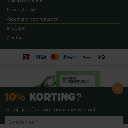
Ons assortiment
Privacybeleid
Algemene voorwaarden
Inloggen
Contact
10%
Korting?
Schrijf je nú in voor onze nieuwsbrief:
Beoordeling:
8.9
door
3.862
klanten
© 2014 - 2026 - Tuincentrum.nl B.V.