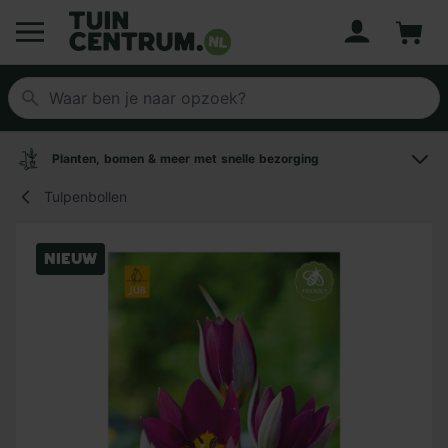
Account
Winke
Logo Tuincentrum.nl
Planten, bomen & meer met snelle bezorging
Tulpenbollen
Nieuw