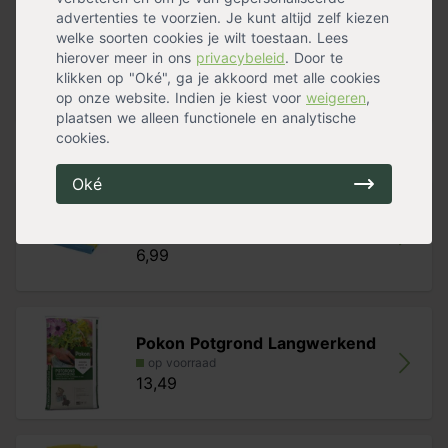
Winterhard
Ja
advertenties te voorzien. Je kunt altijd zelf kiezen
Bloeiperiode
Voorjaarsbloeier
welke soorten cookies je wilt toestaan. Lees
Standplaats
Halfschaduw
,
Zon
hierover meer in ons
privacybeleid
. Door te
Maximalehoogte
10 cm
klikken op "Oké", ga je akkoord met alle cookies
Bloemkleur
Geel
,
Paars
,
Fuchsia
op onze website. Indien je kiest voor
weigeren
,
Meer specificaties »
plaatsen we alleen functionele en analytische
cookies.
Handig voor erbij
Oké
Tuinknielkussen
op voorraad
6,99
Pokon Potgrond Langwerkend
op voorraad
13,49