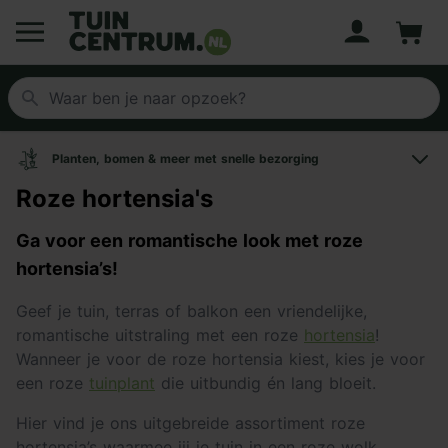
Account
Winke
Logo Tuincentrum.nl
Planten, bomen & meer met snelle bezorging
Roze hortensia's
Ga voor een romantische look met roze
hortensia’s!
Geef je tuin, terras of balkon een vriendelijke,
romantische uitstraling met een roze
hortensia
!
Wanneer je voor de roze hortensia kiest, kies je voor
een roze
tuinplant
die uitbundig én lang bloeit.
Hier vind je ons uitgebreide assortiment roze
hortensia’s waarmee jij je tuin in een roze wolk