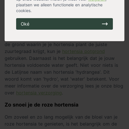
Zo verzorg je de roze hortensia
plaatsen we alleen functionele en analytische
cookies.
De roze hortensia is een makkelijke plant. De plant is
winterhard en heeft weinig last van plantenziekten.
Oké
Wel heeft de roze hortensia behoefte aan een grond
met een hoge zuurtegraad. Om ervoor te zorgen dat
de grond waarin je je hortensia plant de juiste
zuurtegraad krijgt, kun je
hortensia potgrond
gebruiken. Daarnaast is het belangrijk dat je jouw
hortensia voldoende water geeft. Niet voor niets is
de Latijnse naam van hortensia 'hydrangea'. Dit
woord komt van 'hydro', wat 'water' betekent. Voor
meer informatie over de verzorging lees je onze blog
over
hortensia verzorging
.
Zo snoei je de roze hortensia
Om zoveel en zo lang mogelijk van de bloei van je
roze hortensia te genieten, is het belangrijk om de