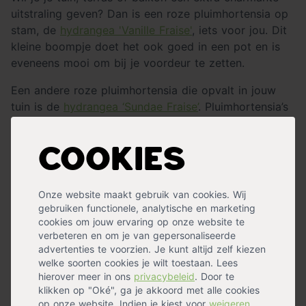
uitstraling geven? Dan is een roze pluimhortensia op
stam, de
hydrangea 'Vanille Fraise'
, iets voor jou. Dit
kleine boompje doet het ook goed in een pot en is
eveneens mooi om bij je voordeur te zetten.
Een andere roze pluimhortensia die opvalt in jouw
tuin is de
hydrangea ‘Sundae Fraise’
. Pluimhortensia’s
kenmerken zichzelf door hun pluimvormige bloemen
wat een speels effect geeft. Deze van oorsprong
Cookies
witte hortensia wordt roze tijdens de bloeitijd en zal
zo jouw tuin helemaal opfleuren!
Onze website maakt gebruik van cookies. Wij
gebruiken functionele, analytische en marketing
cookies om jouw ervaring op onze website te
verbeteren en om je van gepersonaliseerde
advertenties te voorzien. Je kunt altijd zelf kiezen
welke soorten cookies je wilt toestaan. Lees
hierover meer in ons
privacybeleid
. Door te
Boerenhortensia roze
klikken op "Oké", ga je akkoord met alle cookies
op onze website. Indien je kiest voor
weigeren
,