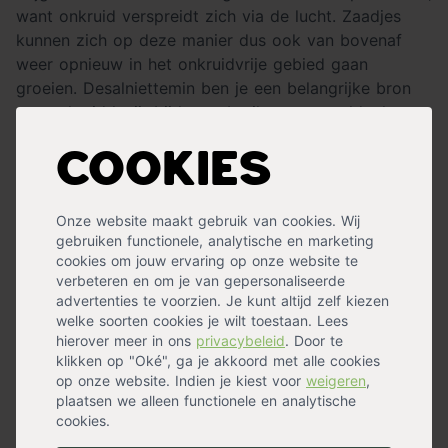
want onkruid verspreidt zich via de lucht. Zaadjes
kunnen zich op deze manier dus ook van bovenaf
weer opnieuw in het onkruidvrije gebied gaan
groeien. Desalniettemin ben je een belangrijke bron
van onkruid kwijt bij het gebruik van worteldoek en
is het daarna een kwestie van regelmatig onkruid
Cookies
wieden en bijhouden.
Worteldoek kan je toepassen onder je tegels en
Onze website maakt gebruik van cookies. Wij
onder verschillende soorten
bodembedekking
zoals
gebruiken functionele, analytische en marketing
grind en split.
cookies om jouw ervaring op onze website te
verbeteren en om je van gepersonaliseerde
Een wortelbegrenzer plaatsen doe je zo
advertenties te voorzien. Je kunt altijd zelf kiezen
welke soorten cookies je wilt toestaan. Lees
Het plaatsen van een
wortelbegrenzer
is een lastig
hierover meer in ons
privacybeleid
. Door te
klusje, waar je op termijn veel profijt van hebt. Hoe je
klikken op "Oké", ga je akkoord met alle cookies
deze klus klaart leggen wij hieronder stap voor stap
op onze website. Indien je kiest voor
weigeren
,
plaatsen we alleen functionele en analytische
voor je uit.
cookies.
Bepaal waar je de planten wilt plaatsen die je