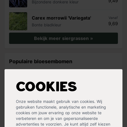
9,49
Bijzondere donkere kleur
Carex morrowii 'Variegata'
Vanaf
9,69
Bonte bladkleur
Bekijk meer siergrassen »
Populaire bloesembomen
Bomen met prachtige bloesem
Cookies
Japanse sierkers 'Kanzan'
Vanaf
79,99
Elegante sierboom
Onze website maakt gebruik van cookies. Wij
gebruiken functionele, analytische en marketing
Magnolia 'Spectrum'
Vanaf
cookies om jouw ervaring op onze website te
369,99
Grote 'tulpachtige' bloemen in mei
verbeteren en om je van gepersonaliseerde
advertenties te voorzien. Je kunt altijd zelf kiezen