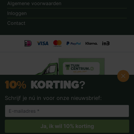
Algemene voorwaarden
Inloggen
Contact
10%
Korting?
Schrijf je nú in voor onze nieuwsbrief:
Beoordeling:
8.9
door
3.862
klanten
© 2014 - 2026 - Tuincentrum.nl B.V.
info@tuincentrum.nl
·
085 40 16 555
Ja, ik wil 10% korting
Algemene voorwaarden
Privacy Policy
Annuleren & retouren
Garantie
& klachten