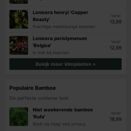
Lonicera henryi 'Copper
Vanaf
Beauty'
13,99
Prachtige meerkleurige bloemen
Lonicera periclymenum
Vanaf
'Belgica'
12,99
In trek bij insecten
Bekijk meer klimplanten »
Populaire Bamboe
De perfecte oosterse look
Niet woekerende bamboe
Vanaf
'Rufa'
18,99
Biedt als haag veel privacy