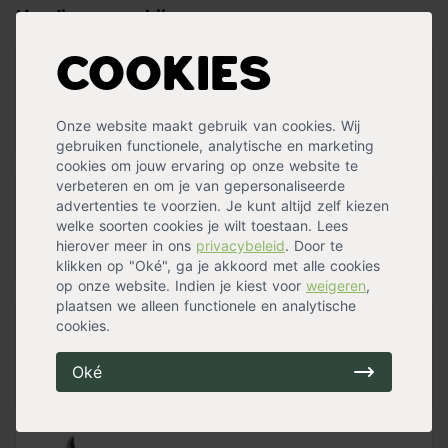
Handig voor erbij
Cookies
Boompalen set (2 palen + 2
boomband
op voorraad
Onze website maakt gebruik van cookies. Wij
47,99
gebruiken functionele, analytische en marketing
cookies om jouw ervaring op onze website te
verbeteren en om je van gepersonaliseerde
Pokon aanplantgrond voor planten,
advertenties te voorzien. Je kunt altijd zelf kiezen
h
welke soorten cookies je wilt toestaan. Lees
op voorraad
hierover meer in ons
privacybeleid
. Door te
14,89
klikken op "Oké", ga je akkoord met alle cookies
op onze website. Indien je kiest voor
weigeren
,
plaatsen we alleen functionele en analytische
cookies.
Pokon Tuinmest
op voorraad
Oké
15,99