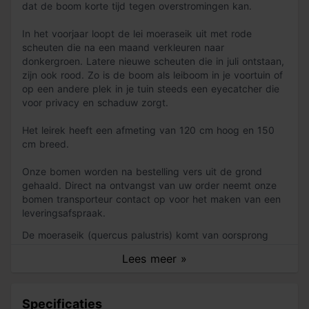
dat de boom korte tijd tegen overstromingen kan.
In het voorjaar loopt de lei moeraseik uit met rode
scheuten die na een maand verkleuren naar
donkergroen. Latere nieuwe scheuten die in juli ontstaan,
zijn ook rood. Zo is de boom als leiboom in je voortuin of
op een andere plek in je tuin steeds een eyecatcher die
voor privacy en schaduw zorgt.
Het leirek heeft een afmeting van 120 cm hoog en 150
cm breed.
Onze bomen worden na bestelling vers uit de grond
gehaald. Direct na ontvangst van uw order neemt onze
bomen transporteur contact op voor het maken van een
leveringsafspraak.
De moeraseik (quercus palustris) komt van oorsprong
voor in het noordoosten van Amerika. In Nederland wordt
Lees meer »
de moeraseik veel aangeplant langs straten en in parken
en plantsoenen. De bloemen die de moeraseik in leivorm
in mei krijgt, zijn in vergelijking met het blad veel minder
Specificaties
opvallend. Soms komt het voor dat er na de bloei eikels