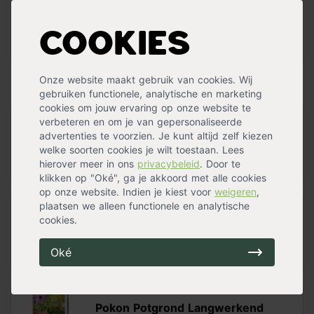
Bloeiperiode
Zomerbloeier
,
Najaarsbloeier
Standplaats
Halfschaduw
,
Zon
Maximalehoogte
70 cm
Cookies
Eetbaar
Ja
Meer specificaties »
Onze website maakt gebruik van cookies. Wij
Handig voor erbij
gebruiken functionele, analytische en marketing
cookies om jouw ervaring op onze website te
verbeteren en om je van gepersonaliseerde
Verplantschepje breed
advertenties te voorzien. Je kunt altijd zelf kiezen
op voorraad
welke soorten cookies je wilt toestaan. Lees
8,99
hierover meer in ons
privacybeleid
. Door te
klikken op "Oké", ga je akkoord met alle cookies
op onze website. Indien je kiest voor
weigeren
,
plaatsen we alleen functionele en analytische
Tuinknielkussen
cookies.
op voorraad
6,99
Oké
Pokon Potgrond Langwerkend