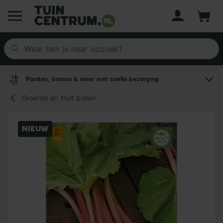
Account
Winke
Logo Tuincentrum.nl
Planten, bomen & meer met snelle bezorging
Groente en fruit bollen
Nieuw