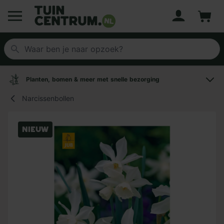
Account
Winke
Logo Tuincentrum.nl
Planten, bomen & meer met snelle bezorging
Narcissenbollen
Nieuw