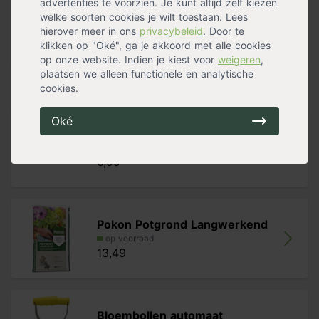
advertenties te voorzien. Je kunt altijd zelf kiezen
Bloeiperiode
Voorjaarsbloeier
welke soorten cookies je wilt toestaan. Lees
Standplaats
Halfschaduw
,
Zon
hierover meer in ons
privacybeleid
. Door te
Maximalehoogte
30 cm
klikken op "Oké", ga je akkoord met alle cookies
Bloemkleur
Wit
Meer specificaties »
op onze website. Indien je kiest voor
weigeren
,
plaatsen we alleen functionele en analytische
Handig voor erbij
cookies.
Oké
Tuinknielkussen
op voorraad
6,99
Pokon Potgrond Langwerkend
op voorraad
13,49
Bloembollen automaat