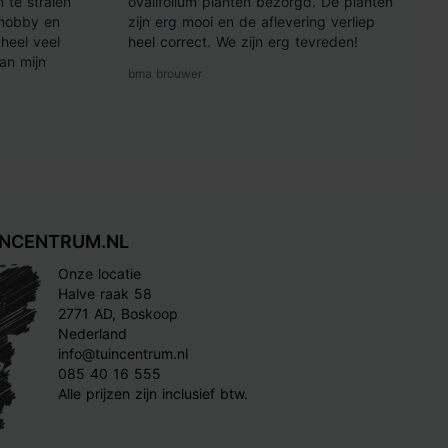
 te stralen
ovalifolium planten bezorgd. De planten
 hobby en
zijn erg mooi en de aflevering verliep
heel veel
heel correct. We zijn erg tevreden!
an mijn
bma brouwer
INCENTRUM.NL
Onze locatie
Halve raak 58
2771 AD, Boskoop
Nederland
info@tuincentrum.nl
085 40 16 555
Alle prijzen zijn inclusief btw.