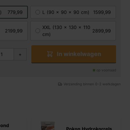
)
779,99
L (90 x 90 x 90 cm)
1599,99
XXL (130 x 130 x 110
2199,99
2899,99
cm)
In winkelwagen
+
op voorraad
Verzending binnen 0-2 werkdagen
rond
Pokon Hydrokorrels