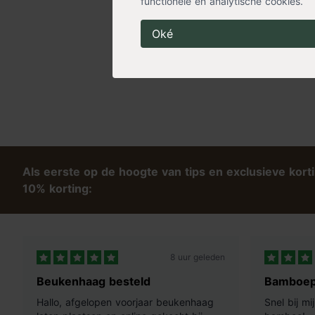
functionele en analytische cookies.
Oké
Als eerste op de hoogte van tips en exclusieve kort
10% korting:
8 uur geleden
Beukenhaag besteld
Bamboep
Hallo, afgelopen voorjaar beukenhaag
Snel bij m