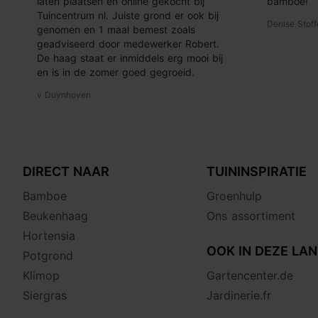
laten plaatsen en online gekocht bij
bamboe!
Tuincentrum nl. Juiste grond er ook bij
Denise Stoff
genomen en 1 maal bemest zoals
geadviseerd door medewerker Robert.
De haag staat er inmiddels erg mooi bij
en is in de zomer goed gegroeid.
v Duynhoven
DIRECT NAAR
TUININSPIRATIE
Bamboe
Groenhulp
Beukenhaag
Ons assortiment
Hortensia
OOK IN DEZE LAN
Potgrond
Klimop
Gartencenter.de
Siergras
Jardinerie.fr