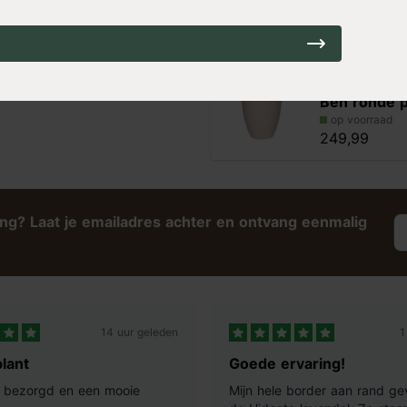
op voorraad
139,99
Pottery Pot
Ben ronde p
op voorraad
249,99
ing? Laat je emailadres achter en ontvang eenmalig
14 uur geleden
1
lant
Goede ervaring!
ij bezorgd en een mooie
Mijn hele border aan rand ge