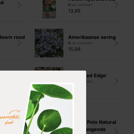
nd
op voorraad
13,99
doorn rood
Amerikaanse sering
op voorraad
15,99
Hebe 'Red Edge'
op voorraad
13,99
 Natural
Pottery Pots Natural
hth
Wally hangende