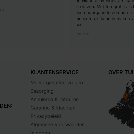
de Hidcote lavendel. Ze staan
in de zon. Met fotografie als
els
een ondergaande zon heb ik 
mooie foto's kunnen maken v
tuin.
Philiene
KLANTENSERVICE
OVER TU
Meest gestelde vragen
Bezorging
Annuleren & retouren
DEN:
Garantie & klachten
Privacybeleid
Algemene voorwaarden
Inloggen