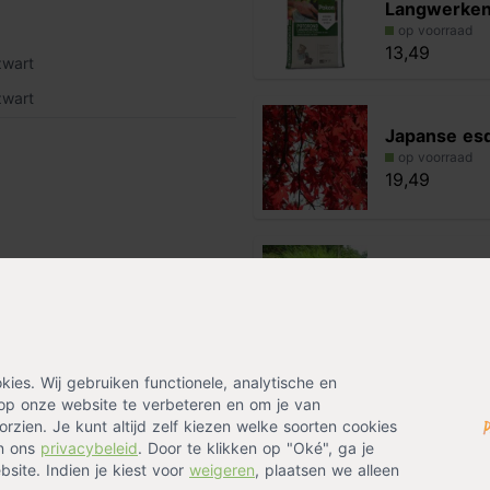
Langwerke
op voorraad
13,49
zwart
zwart
Japanse es
op voorraad
19,49
Prachtriet
op voorraad
11,79
es. Wij gebruiken functionele, analytische en
Alternatieven
op onze website te verbeteren en om je van
rzien. Je kunt altijd zelf kiezen welke soorten cookies
Pottery Pots
in ons
privacybeleid
. Door te klikken op "Oké", ga je
site. Indien je kiest voor
weigeren
, plaatsen we alleen
Balcony rec