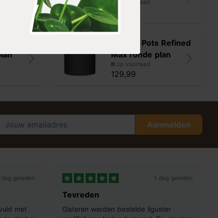
op voorraad
69,99
s Refined
Pottery Pots Refined
lan
Max ronde plan
op voorraad
129,99
Aanmelden
 dag geleden
1 dag geleden
Tevreden
vuld met
Gisteren werden bestelde liguster