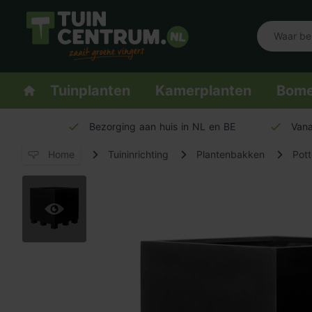
Logo Tuincentrum.nl
Homepage
Tuinplanten
Kamerplanten
Bom
Bezorging aan huis in NL en BE
Vana
Home
Tuininrichting
Plantenbakken
Pott