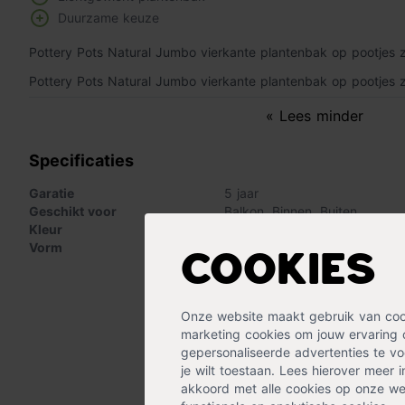
Duurzame keuze
Pottery Pots Natural Jumbo vierkante plantenbak op pootjes 
Pottery Pots Natural Jumbo vierkante plantenbak op pootjes 
« Lees minder
Specificaties
Garatie
5 jaar
Geschikt voor
Balkon
,
Binnen
,
Buiten
Kleur
Zwart
Vorm
Vierkant
Cookies
Onze website maakt gebruik van cooki
marketing cookies om jouw ervaring 
gepersonaliseerde advertenties te voo
je wilt toestaan. Lees hierover meer 
akkoord met alle cookies op onze web