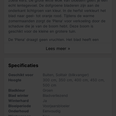
zoete kers. De grote witte wolk van bloesem geeft je een
echt lentegevoel. De dofgroene bladeren zijn aan de
onderkant lichtgroen van kleur. In de herfst verkleurt het
blad naar geel- tot oranje rood. Tijdens de warme
zomermaanden zorgt de 'Plena' voor verkoeling door de
schaduw die je van de boom hebt. Deze boom is
geschikt voor de kleine en grotere tuin.
De 'Plena' draagt geen vruchten. Het blad heeft een
eironde vorm en een onregelmatig gezaagde bladrand.
Lees meer »
Wist je dat de 'Plena' ook wordt gebruikt als laan-,
straat- en parkboom? De bast van de boom is glad en
glanzend. In de loop der jaren wordt de bast ruwer en
Specificaties
schilfert de schors in horizontale strepen. De 'Plena' is
goed winterhard en verdraagt temperaturen tot -20
Geschikt voor
Buiten
,
Solitair (blikvanger)
graden Celsius.
Hoogte
300 cm
,
350 cm
,
400 cm
,
450 cm
,
500 cm
Zo verzorg je de 'Plena'
Bladkleur
Groen
Het onderhouden van de 'Plena' is niet lastig. Je kunt de
Blad winter
Bladverliezend
boom snoeien om deze in vorm te houden. Afhankelijk
Winterhard
Ja
van hoe je de 'Plena' snoeit kan deze boom een hoogte
Bloeiperiode
Voorjaarsbloeier
krijgen van wel 12 meter. Plant de boom op een zonnige,
Onderhoud
Eenvoudig
licht schaduwrijke plek in je tuin. Voor een optimale groei