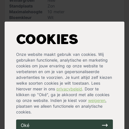
Wintergroen
Nee
is het belangrijk dat de boom op een vochtdoorlatende,
Standplaats
Zon
vruchtbare en kalkhoudende zandgrond staat.
Maximalehoogte
10 meter
Bloemkleur
Wit
Let op: bij het kiezen van een boom is de stamomtrek
Bloemen
Ja
leidend. De bij de stamomtrek genoemde hoogte is
Snoeimaand
Augustus
,
September
slechts een indicatie. Dus aan de hoogte indicatie
Waterbehoefte
Gemiddeld
kunnen geen rechten worden ontleend.
Cookies
Vruchtdragend
Nee
Groeisnelheid
Gemiddeld
Vorm
Hoogstam
Onze website maakt gebruik van cookies. Wij
Oogsttijd
Mei
,
Juni
,
Juli
gebruiken functionele, analytische en marketing
Stekels
Nee
Meer specificaties »
cookies om jouw ervaring op onze website te
verbeteren en om je van gepersonaliseerde
advertenties te voorzien. Je kunt altijd zelf kiezen
Handig voor erbij
welke soorten cookies je wilt toestaan. Lees
hierover meer in ons
privacybeleid
. Door te
Boompalen set (2 palen + 2
klikken op "Oké", ga je akkoord met alle cookies
op onze website. Indien je kiest voor
weigeren
,
boomband
plaatsen we alleen functionele en analytische
op voorraad
cookies.
47,99
Oké