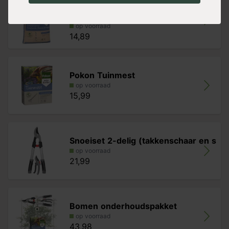
Pokon aanplantgrond voor planten,
h
op voorraad
14,89
Pokon Tuinmest
op voorraad
15,99
Snoeiset 2-delig (takkenschaar en s
op voorraad
21,99
Bomen onderhoudspakket
op voorraad
43,98