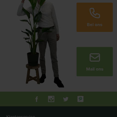
Bel ons
Mail ons
Tuincentrum.nl op Facebook
Tuincentrum.nl op Instagram
Tuincentrum.nl op Twitter
Tuincentrum.nl op Pin
Klantenservice