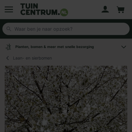
Account
Winke
Logo Tuincentrum.nl
Planten, bomen & meer met snelle bezorging
Laan- en sierbomen